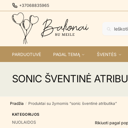
Skip
Skip
+37068835965
to
to
navigation
content
Ieškoti:
Ieškoti
PARDUOTUVĖ
PAGAL TEMĄ
ŠVENTĖS
SONIC ŠVENTINĖ ATRIBU
Pradžia
Produktai su žymomis “sonic šventinė atributika”
/
KATEGORIJOS
NUOLAIDOS