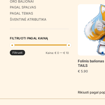
ORO BALIONAI
PAGAL SPALVAS
PAGAL TEMAS
ŠVENTINĖ ATRIBUTIKA
FILTRUOTI PAGAL KAINĄ
Filtruoti
Min
Maks
Kaina:
€ 0
—
€ 10
kaina
kaina
Folinis baliona
TAILS
€
5.90