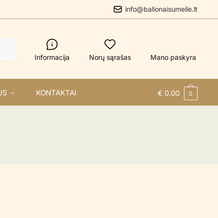
info@balionaisumeile.lt
Informacija
Norų sąrašas
Mano paskyra
US
KONTAKTAI
€
0.00
0