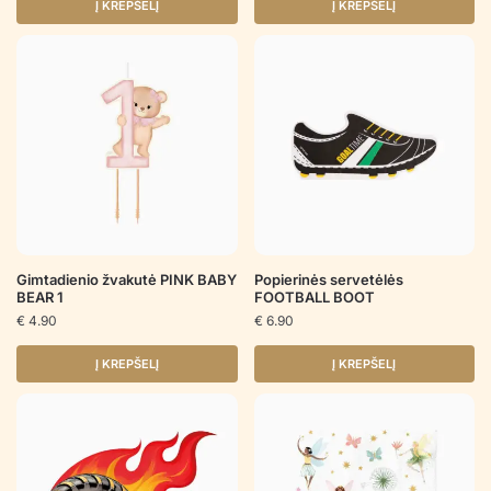
Į KREPŠELĮ
Į KREPŠELĮ
Gimtadienio žvakutė PINK BABY
Popierinės servetėlės
BEAR 1
FOOTBALL BOOT
€
4.90
€
6.90
Į KREPŠELĮ
Į KREPŠELĮ