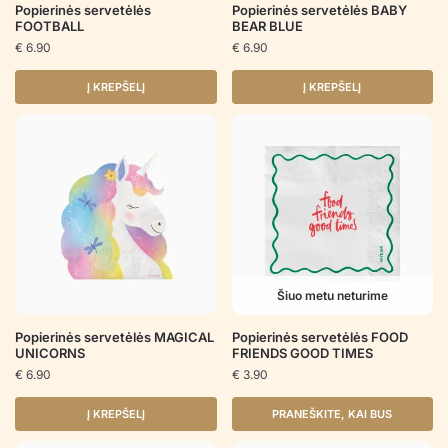
Popierinės servetėlės
Popierinės servetėlės BABY
FOOTBALL
BEAR BLUE
€
6.90
€
6.90
Į KREPŠELĮ
Į KREPŠELĮ
Šiuo metu neturime
Popierinės servetėlės MAGICAL
Popierinės servetėlės FOOD
UNICORNS
FRIENDS GOOD TIMES
€
6.90
€
3.90
Į KREPŠELĮ
PRANEŠKITE, KAI BUS