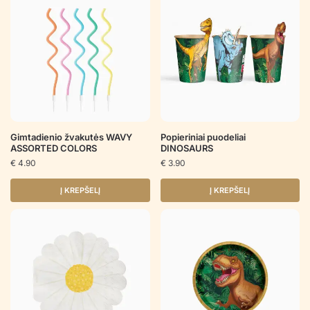
Gimtadienio žvakutės WAVY
Popieriniai puodeliai
ASSORTED COLORS
DINOSAURS
€
4.90
€
3.90
Į KREPŠELĮ
Į KREPŠELĮ