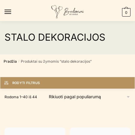
Skip
Skip
to
to
0
navigation
content
STALO DEKORACIJOS
Pradžia
Produktai su žymomis “stalo dekoracijos”
/
RODYTI FILTRUS
Rūšiuojama
Rodoma 1–40 iš 44
pagal
populiarumą