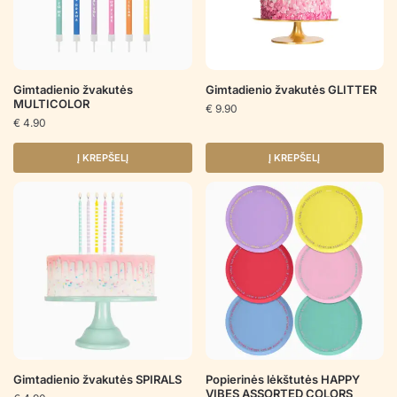
Gimtadienio žvakutės
Gimtadienio žvakutės GLITTER
MULTICOLOR
€
9.90
€
4.90
Į KREPŠELĮ
Į KREPŠELĮ
Gimtadienio žvakutės SPIRALS
Popierinės lėkštutės HAPPY
VIBES ASSORTED COLORS