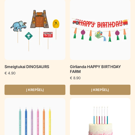
Smeigtukai DINOSAURS
Girlianda HAPPY BIRTHDAY
FARM
€
4.90
€
8.90
Į KREPŠELĮ
Į KREPŠELĮ