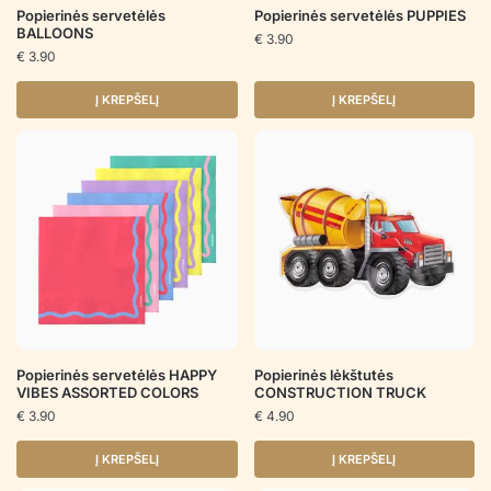
Popierinės servetėlės
Popierinės servetėlės PUPPIES
BALLOONS
€
3.90
€
3.90
Į KREPŠELĮ
Į KREPŠELĮ
Popierinės servetėlės HAPPY
Popierinės lėkštutės
VIBES ASSORTED COLORS
CONSTRUCTION TRUCK
€
3.90
€
4.90
Į KREPŠELĮ
Į KREPŠELĮ