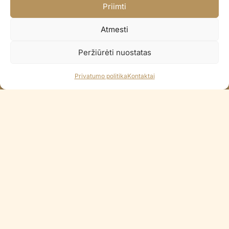
Priimti
Pristatome per 2-3 d.d.
Paprastas pinigų grąžinimas
Atmesti
14 dienų pinigų grąžinimo garantija
Peržiūrėti nuostatas
100% Saugus atsiskaitymas
Visi Lietuvos bankai / Apple Pay
Privatumo politika
Kontaktai
KONTAKTAI
+370 688 35965
info@balionaisumeile.lt
Pulko g. 14, Alytus, LT-62133, Lietuva
INFORMACIJA
Apie mus