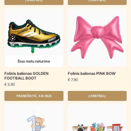
Į KREPŠELĮ
Į KREPŠELĮ
Šiuo metu neturime
Folinis balionas GOLDEN
Folinis balionas PINK BOW
FOOTBALL BOOT
€
7.90
€
5.90
PRANEŠKITE, KAI BUS
Į KREPŠELĮ