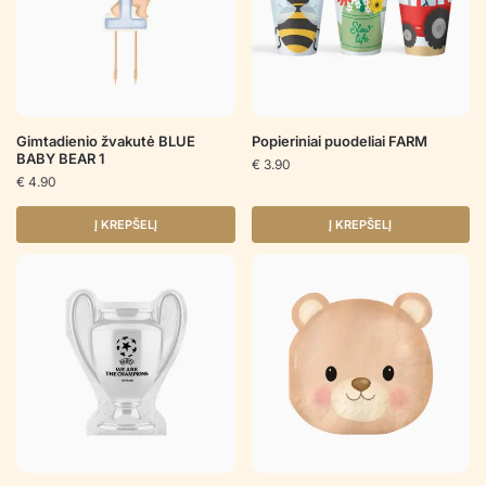
Gimtadienio žvakutė BLUE
Popieriniai puodeliai FARM
BABY BEAR 1
€
3.90
€
4.90
Į KREPŠELĮ
Į KREPŠELĮ