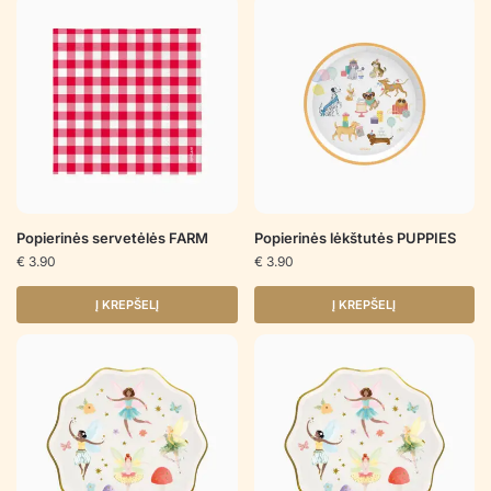
Popierinės servetėlės FARM
Popierinės lėkštutės PUPPIES
€
3.90
€
3.90
Į KREPŠELĮ
Į KREPŠELĮ