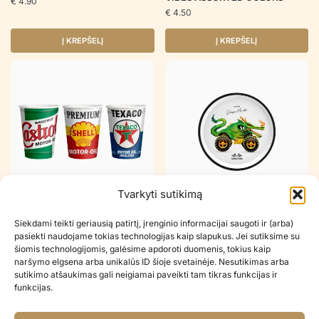
€
4.90
€
4.50
Į KREPŠELĮ
Į KREPŠELĮ
Tvarkyti sutikimą
Popieriniai puodeliai DRAGON
Popierinės lėkštutės DRAGON
Siekdami teikti geriausią patirtį, įrenginio informacijai saugoti ir (arba)
MONSTER
MONSTER
pasiekti naudojame tokias technologijas kaip slapukus. Jei sutiksime su
€
3.90
€
3.90
šiomis technologijomis, galėsime apdoroti duomenis, tokius kaip
naršymo elgsena arba unikalūs ID šioje svetainėje. Nesutikimas arba
Į KREPŠELĮ
Į KREPŠELĮ
sutikimo atšaukimas gali neigiamai paveikti tam tikras funkcijas ir
funkcijas.
Greitas pristatymas visoje Lietuvoje