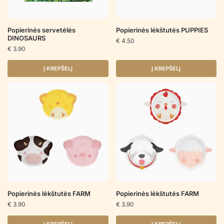
Popierinės servetėlės
Popierinės lėkštutės PUPPIES
DINOSAURS
€
4.50
€
3.90
Į KREPŠELĮ
Į KREPŠELĮ
Popierinės lėkštutės FARM
Popierinės lėkštutės FARM
€
3.90
€
3.90