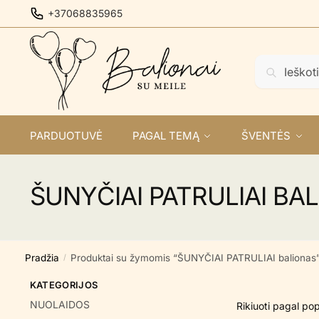
Skip
Skip
+37068835965
to
to
navigation
content
Ieškoti:
Ieškoti
PARDUOTUVĖ
PAGAL TEMĄ
ŠVENTĖS
ŠUNYČIAI PATRULIAI BA
Pradžia
Produktai su žymomis “ŠUNYČIAI PATRULIAI balionas
/
KATEGORIJOS
NUOLAIDOS