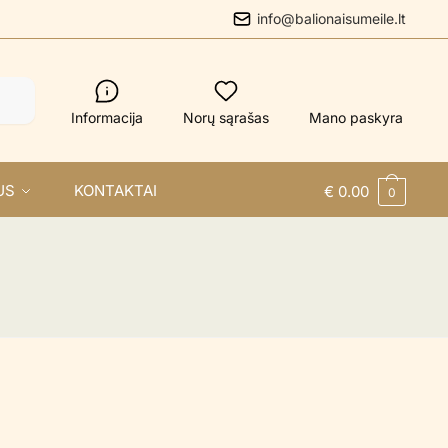
info@balionaisumeile.lt
Informacija
Norų sąrašas
Mano paskyra
US
KONTAKTAI
€
0.00
0