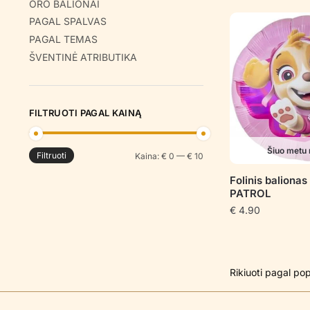
ORO BALIONAI
PAGAL SPALVAS
PAGAL TEMAS
ŠVENTINĖ ATRIBUTIKA
FILTRUOTI PAGAL KAINĄ
Šiuo metu 
Filtruoti
Min
Maks
Kaina:
€ 0
—
€ 10
kaina
kaina
Folinis balion
PATROL
€
4.90