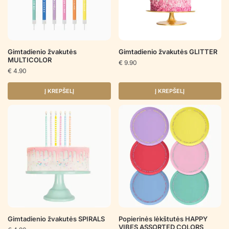
Gimtadienio žvakutės
Gimtadienio žvakutės GLITTER
MULTICOLOR
€
9.90
€
4.90
Į KREPŠELĮ
Į KREPŠELĮ
Gimtadienio žvakutės SPIRALS
Popierinės lėkštutės HAPPY
VIBES ASSORTED COLORS