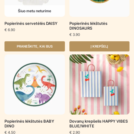
Šiuo metu neturime
Popierinės servetėlės DAISY
Popierinės lėkštutės
DINOSAURS
€
6.90
€
3.90
PRANEŠKITE, KAI BUS
Į KREPŠELĮ
Popierinės lėkštutės BABY
Dovanų krepšelis HAPPY VIBES
DINO
BLUE/WHITE
€
4.50
€
2.90