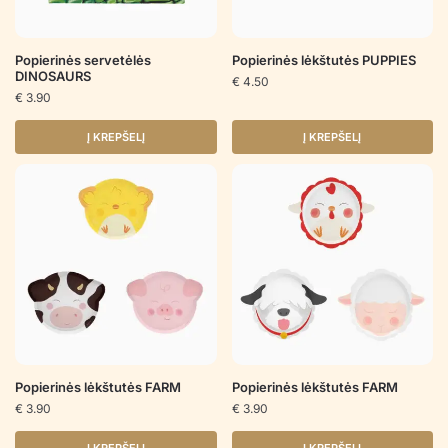
Popierinės servetėlės
Popierinės lėkštutės PUPPIES
DINOSAURS
€
4.50
€
3.90
Į KREPŠELĮ
Į KREPŠELĮ
Popierinės lėkštutės FARM
Popierinės lėkštutės FARM
€
3.90
€
3.90