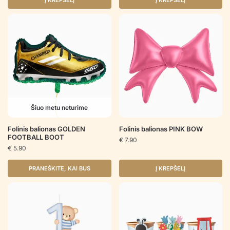
Į KREPŠELĮ
Į KREPŠELĮ
Šiuo metu neturime
Folinis balionas GOLDEN
Folinis balionas PINK BOW
FOOTBALL BOOT
€
7.90
€
5.90
PRANEŠKITE, KAI BUS
Į KREPŠELĮ