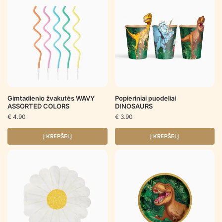
Gimtadienio žvakutės WAVY
Popieriniai puodeliai
ASSORTED COLORS
DINOSAURS
€
4.90
€
3.90
Į KREPŠELĮ
Į KREPŠELĮ