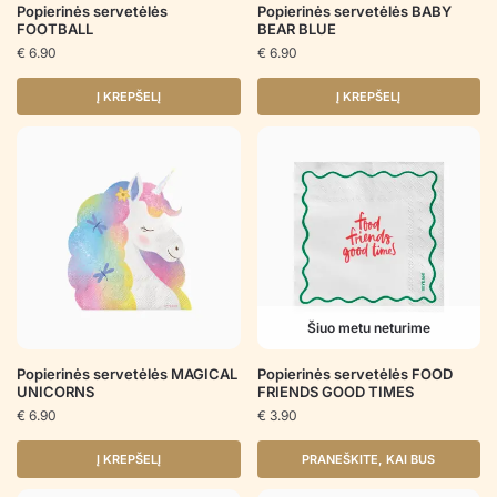
Popierinės servetėlės
Popierinės servetėlės BABY
FOOTBALL
BEAR BLUE
€
6.90
€
6.90
Į KREPŠELĮ
Į KREPŠELĮ
Šiuo metu neturime
Popierinės servetėlės MAGICAL
Popierinės servetėlės FOOD
UNICORNS
FRIENDS GOOD TIMES
€
6.90
€
3.90
Į KREPŠELĮ
PRANEŠKITE, KAI BUS