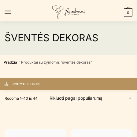
Skip
Skip
to
to
0
navigation
content
ŠVENTĖS DEKORAS
Pradžia
Produktai su žymomis “šventės dekoras”
/
RODYTI FILTRUS
Rūšiuojama
Rodoma 1–40 iš 44
pagal
populiarumą