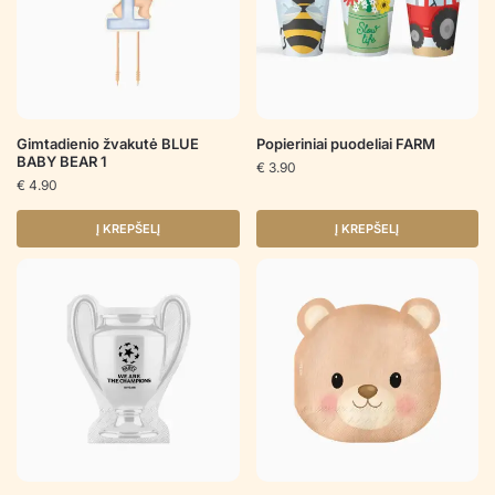
Gimtadienio žvakutė BLUE
Popieriniai puodeliai FARM
BABY BEAR 1
€
3.90
€
4.90
Į KREPŠELĮ
Į KREPŠELĮ