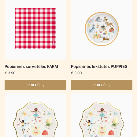
Popierinės servetėlės FARM
Popierinės lėkštutės PUPPIES
€
3.90
€
3.90
Į KREPŠELĮ
Į KREPŠELĮ