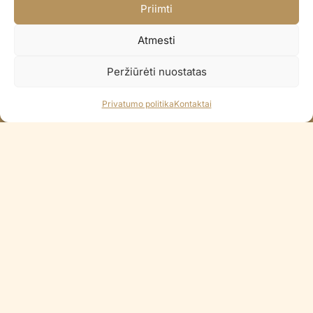
Priimti
Pristatome per 2-3 d.d.
Paprastas pinigų grąžinimas
Atmesti
14 dienų pinigų grąžinimo garantija
Peržiūrėti nuostatas
100% Saugus atsiskaitymas
Visi Lietuvos bankai / Apple Pay
Privatumo politika
Kontaktai
KONTAKTAI
+370 688 35965
info@balionaisumeile.lt
Pulko g. 14, Alytus, LT-62133, Lietuva
INFORMACIJA
Apie mus