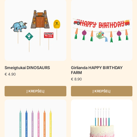
Smeigtukai DINOSAURS
Girlianda HAPPY BIRTHDAY
FARM
€
4.90
€
8.90
Į KREPŠELĮ
Į KREPŠELĮ