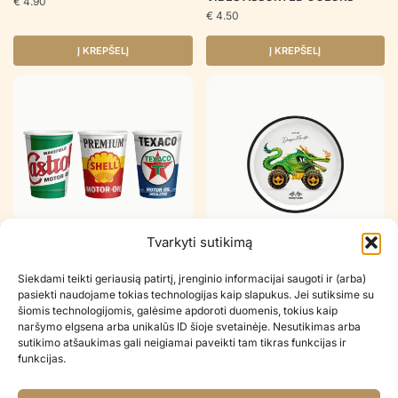
€
4.90
€
4.50
Į KREPŠELĮ
Į KREPŠELĮ
Tvarkyti sutikimą
Popieriniai puodeliai DRAGON
Popierinės lėkštutės DRAGON
Siekdami teikti geriausią patirtį, įrenginio informacijai saugoti ir (arba)
MONSTER
MONSTER
pasiekti naudojame tokias technologijas kaip slapukus. Jei sutiksime su
€
3.90
€
3.90
šiomis technologijomis, galėsime apdoroti duomenis, tokius kaip
naršymo elgsena arba unikalūs ID šioje svetainėje. Nesutikimas arba
Į KREPŠELĮ
Į KREPŠELĮ
sutikimo atšaukimas gali neigiamai paveikti tam tikras funkcijas ir
funkcijas.
Greitas pristatymas visoje Lietuvoje