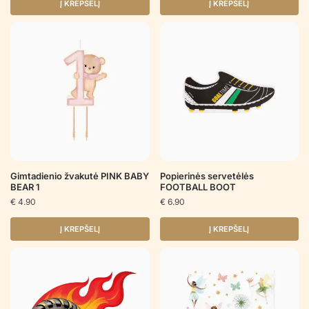
Į KREPŠELĮ
Į KREPŠELĮ
Gimtadienio žvakutė PINK BABY
Popierinės servetėlės
BEAR 1
FOOTBALL BOOT
€
4.90
€
6.90
Į KREPŠELĮ
Į KREPŠELĮ