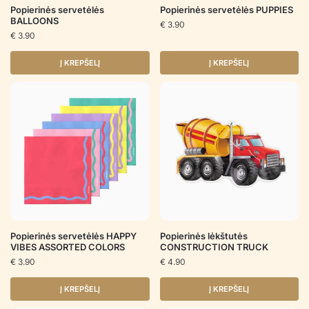
Popierinės servetėlės
Popierinės servetėlės PUPPIES
BALLOONS
€
3.90
€
3.90
Į KREPŠELĮ
Į KREPŠELĮ
Popierinės servetėlės HAPPY
Popierinės lėkštutės
VIBES ASSORTED COLORS
CONSTRUCTION TRUCK
€
3.90
€
4.90
Į KREPŠELĮ
Į KREPŠELĮ