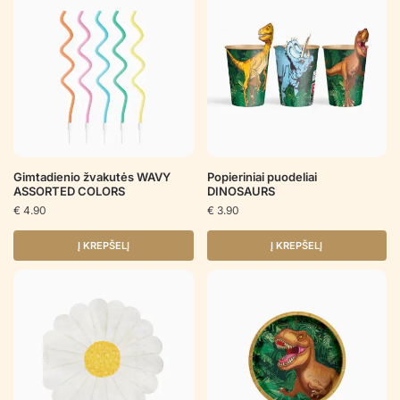
Gimtadienio žvakutės WAVY
Popieriniai puodeliai
ASSORTED COLORS
DINOSAURS
€
4.90
€
3.90
Į KREPŠELĮ
Į KREPŠELĮ