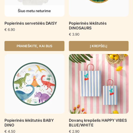
Šiuo metu neturime
Popierinės servetėlės DAISY
Popierinės lėkštutės
DINOSAURS
€
6.90
€
3.90
PRANEŠKITE, KAI BUS
Į KREPŠELĮ
Popierinės lėkštutės BABY
Dovanų krepšelis HAPPY VIBES
DINO
BLUE/WHITE
€
4.50
€
2.90