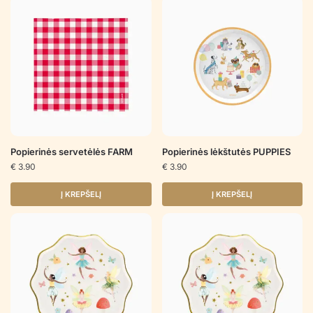
Popierinės servetėlės FARM
Popierinės lėkštutės PUPPIES
€
3.90
€
3.90
Į KREPŠELĮ
Į KREPŠELĮ