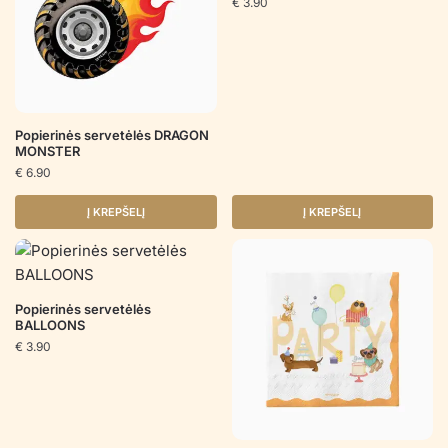
€
3.90
Popierinės servetėlės DRAGON
MONSTER
€
6.90
Į KREPŠELĮ
Į KREPŠELĮ
Popierinės servetėlės
BALLOONS
€
3.90