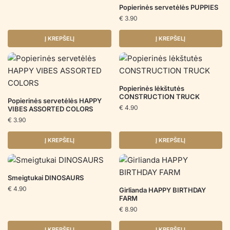
Popierinės servetėlės PUPPIES
€
3.90
Į KREPŠELĮ
Į KREPŠELĮ
Popierinės lėkštutės
CONSTRUCTION TRUCK
Popierinės servetėlės HAPPY
€
4.90
VIBES ASSORTED COLORS
€
3.90
Į KREPŠELĮ
Į KREPŠELĮ
Smeigtukai DINOSAURS
€
4.90
Girlianda HAPPY BIRTHDAY
FARM
€
8.90
Į KREPŠELĮ
Į KREPŠELĮ