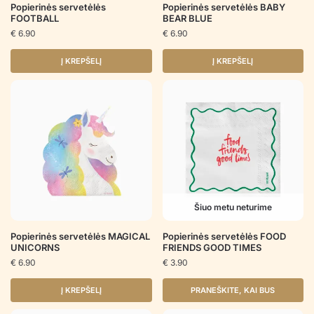
Popierinės servetėlės
Popierinės servetėlės BABY
FOOTBALL
BEAR BLUE
€
6.90
€
6.90
Į KREPŠELĮ
Į KREPŠELĮ
Šiuo metu neturime
Popierinės servetėlės MAGICAL
Popierinės servetėlės FOOD
UNICORNS
FRIENDS GOOD TIMES
€
6.90
€
3.90
Į KREPŠELĮ
PRANEŠKITE, KAI BUS