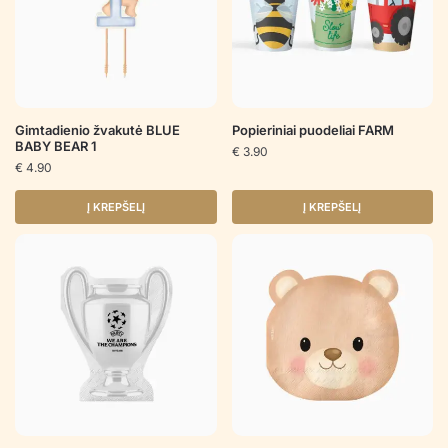
Gimtadienio žvakutė BLUE
Popieriniai puodeliai FARM
BABY BEAR 1
€
3.90
€
4.90
Į KREPŠELĮ
Į KREPŠELĮ