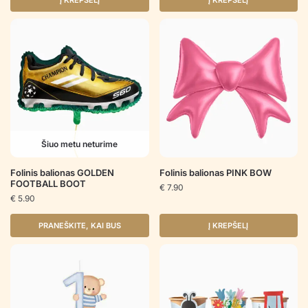
Į KREPŠELĮ
Į KREPŠELĮ
Šiuo metu neturime
Folinis balionas GOLDEN
Folinis balionas PINK BOW
FOOTBALL BOOT
€
7.90
€
5.90
PRANEŠKITE, KAI BUS
Į KREPŠELĮ