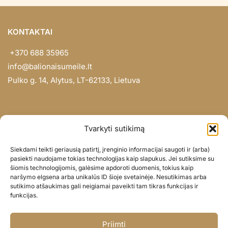
KONTAKTAI
+370 688 35965
info@balionaisumeile.lt
Pulko g. 14, Alytus, LT-62133, Lietuva
INFORMACIJA
Tvarkyti sutikimą
Apie mus
Siekdami teikti geriausią patirtį, įrenginio informacijai saugoti ir (arba)
Didmena
pasiekti naudojame tokias technologijas kaip slapukus. Jei sutiksime su
šiomis technologijomis, galėsime apdoroti duomenis, tokius kaip
Darbų portfolio
naršymo elgsena arba unikalūs ID šioje svetainėje. Nesutikimas arba
Privatumo politika
sutikimo atšaukimas gali neigiamai paveikti tam tikras funkcijas ir
funkcijas.
Parduotuvės politika
SOC. TINKLAI
Priimti