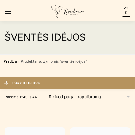
Skip
Skip
to
to
0
navigation
content
ŠVENTĖS IDĖJOS
Pradžia
Produktai su žymomis “šventės idėjos”
/
RODYTI FILTRUS
Rūšiuojama
Rodoma 1–40 iš 44
pagal
populiarumą