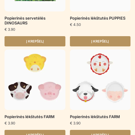
Popierinės servetėlės
Popierinės lėkštutės PUPPIES
DINOSAURS
€
4.50
€
3.90
Į KREPŠELĮ
Į KREPŠELĮ
Popierinės lėkštutės FARM
Popierinės lėkštutės FARM
€
3.90
€
3.90