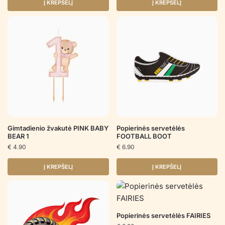
Į KREPŠELĮ
Į KREPŠELĮ
Gimtadienio žvakutė PINK BABY
Popierinės servetėlės
BEAR 1
FOOTBALL BOOT
€
4.90
€
6.90
Į KREPŠELĮ
Į KREPŠELĮ
Popierinės servetėlės FAIRIES