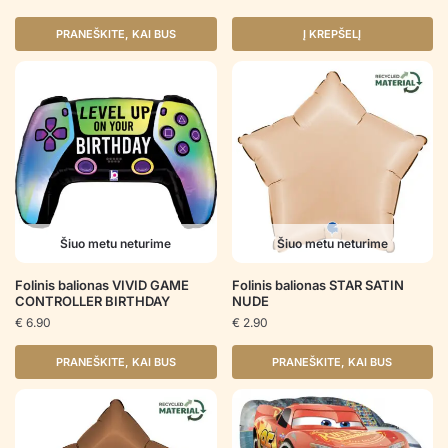
PRANEŠKITE, KAI BUS
Į KREPŠELĮ
Šiuo metu neturime
Šiuo metu neturime
Folinis balionas VIVID GAME
Folinis balionas STAR SATIN
CONTROLLER BIRTHDAY
NUDE
€
6.90
€
2.90
PRANEŠKITE, KAI BUS
PRANEŠKITE, KAI BUS