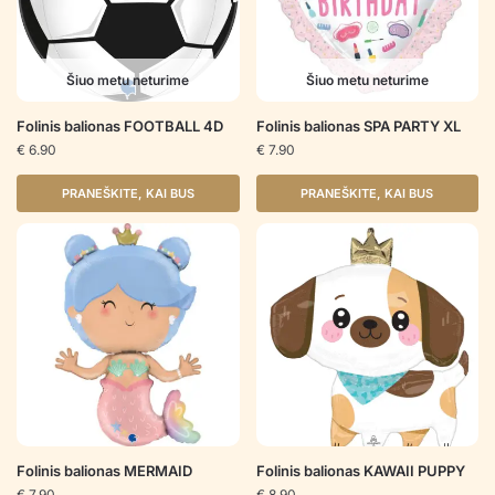
Šiuo metu neturime
Šiuo metu neturime
Folinis balionas FOOTBALL 4D
Folinis balionas SPA PARTY XL
€
6.90
€
7.90
PRANEŠKITE, KAI BUS
PRANEŠKITE, KAI BUS
Folinis balionas MERMAID
Folinis balionas KAWAII PUPPY
€
7.90
€
8.90