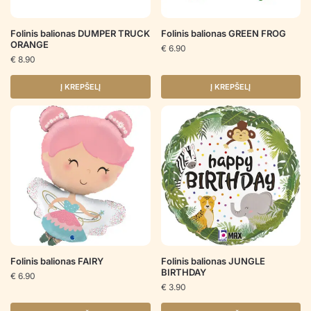
Folinis balionas DUMPER TRUCK
Folinis balionas GREEN FROG
ORANGE
€
6.90
€
8.90
Į KREPŠELĮ
Į KREPŠELĮ
Folinis balionas FAIRY
Folinis balionas JUNGLE
BIRTHDAY
€
6.90
€
3.90