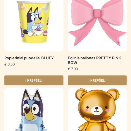
Popieriniai puodeliai BLUEY
Folinis balionas PRETTY PINK
BOW
€
3.50
€
7.90
Į KREPŠELĮ
Į KREPŠELĮ