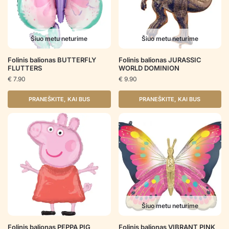
Šiuo metu neturime
Šiuo metu neturime
Folinis balionas BUTTERFLY
Folinis balionas JURASSIC
FLUTTERS
WORLD DOMINION
€
7.90
€
9.90
PRANEŠKITE, KAI BUS
PRANEŠKITE, KAI BUS
Šiuo metu neturime
Folinis balionas PEPPA PIG
Folinis balionas VIBRANT PINK