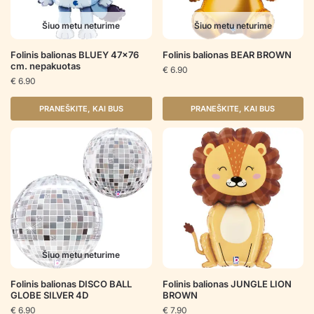
Šiuo metu neturime
Šiuo metu neturime
Folinis balionas BLUEY 47×76
Folinis balionas BEAR BROWN
cm. nepakuotas
€
6.90
€
6.90
PRANEŠKITE, KAI BUS
PRANEŠKITE, KAI BUS
Šiuo metu neturime
Folinis balionas DISCO BALL
Folinis balionas JUNGLE LION
GLOBE SILVER 4D
BROWN
€
6.90
€
7.90