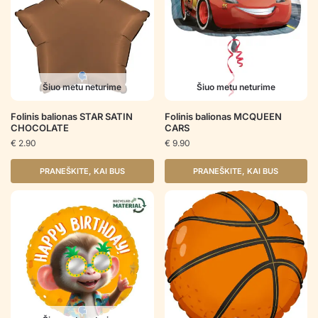
Šiuo metu neturime
Šiuo metu neturime
Folinis balionas STAR SATIN
Folinis balionas MCQUEEN
CHOCOLATE
CARS
€
2.90
€
9.90
PRANEŠKITE, KAI BUS
PRANEŠKITE, KAI BUS