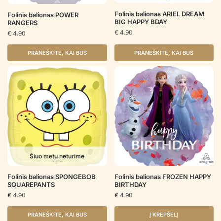
Folinis balionas ARIEL DREAM
Folinis balionas POWER
BIG HAPPY BDAY
RANGERS
€
4.90
€
4.90
PRANEŠKITE, KAI BUS
PRANEŠKITE, KAI BUS
Šiuo metu neturime
Folinis balionas SPONGEBOB
Folinis balionas FROZEN HAPPY
SQUAREPANTS
BIRTHDAY
€
4.90
€
4.90
PRANEŠKITE, KAI BUS
Į KREPŠELĮ