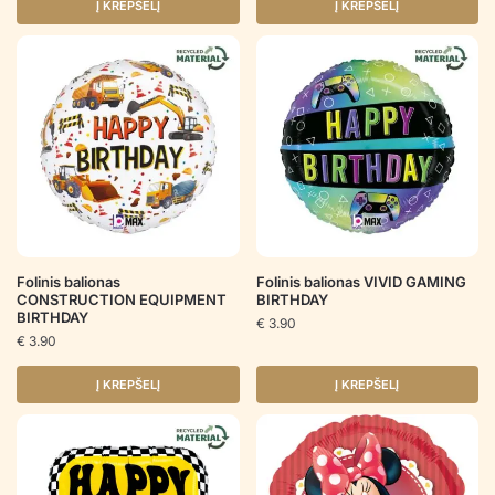
Į KREPŠELĮ
Į KREPŠELĮ
Folinis balionas
Folinis balionas VIVID GAMING
CONSTRUCTION EQUIPMENT
BIRTHDAY
BIRTHDAY
€
3.90
€
3.90
Į KREPŠELĮ
Į KREPŠELĮ