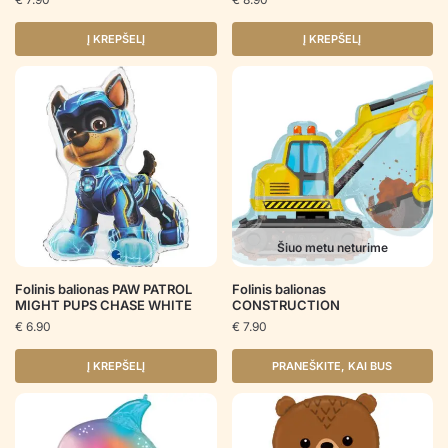
Į KREPŠELĮ
Į KREPŠELĮ
Šiuo metu neturime
Folinis balionas PAW PATROL
Folinis balionas
MIGHT PUPS CHASE WHITE
CONSTRUCTION
€
6.90
€
7.90
Į KREPŠELĮ
PRANEŠKITE, KAI BUS