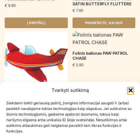
SATIN BUTTERFLY FLUTTERS
€
9.90
€
7.90
Į KREPŠELĮ
PRANEŠKITE, KAI BUS
Folinis balionas PAW PATROL
CHASE
€
5.90
Tvarkyti sutikimą
Folinis balionas RED AIRPLANE
Siekdami teikti geriausią patirtį, įrenginio informacijai saugoti ir (arba)
€
7.90
pasiekti naudojame tokias technologijas kaip slapukus. Jei sutiksime su
šiomis technologijomis, galėsime apdoroti duomenis, tokius kaip
naršymo elgsena arba unikalūs ID šioje svetainėje. Nesutikimas arba
Į KREPŠELĮ
Į KREPŠELĮ
sutikimo atšaukimas gali neigiamai paveikti tam tikras funkcijas ir
funkcijas.
Šiuo metu neturime