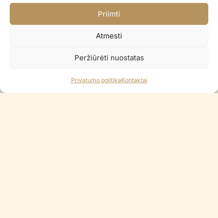
Priimti
Folinis balionas LITTLE DAISY
Folinis balionas HAPPY BEE
€
8.90
€
8.90
Atmesti
PRANEŠKITE, KAI BUS
Į KREPŠELĮ
Peržiūrėti nuostatas
Šiuo metu neturime
Privatumo politika
Kontaktai
Folinis balionas SPA PARTY
Folinis balionas DISCO
LIPSTICK TUBE
WESTERN HAT
€
8.90
€
8.90
PRANEŠKITE, KAI BUS
Į KREPŠELĮ
Šiuo metu neturime
Šiuo metu neturime
Folinis balionas WEDDING RING
Folinis balionas WINNIE THE
POOH
€
8.90
€
9.90
PRANEŠKITE, KAI BUS
PRANEŠKITE, KAI BUS