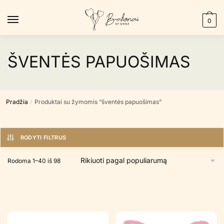
Skip
Skip
to
to
0
navigation
content
ŠVENTĖS PAPUOŠIMAS
Pradžia
Produktai su žymomis “šventės papuošimas”
/
RODYTI FILTRUS
Rūšiuojama
Rodoma 1–40 iš 98
pagal
populiarumą