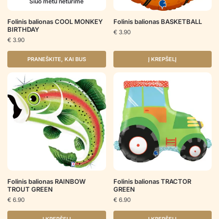
Šiuo metu neturime
Folinis balionas COOL MONKEY
Folinis balionas BASKETBALL
BIRTHDAY
€
3.90
€
3.90
PRANEŠKITE, KAI BUS
Į KREPŠELĮ
Folinis balionas RAINBOW
Folinis balionas TRACTOR
TROUT GREEN
GREEN
€
6.90
€
6.90