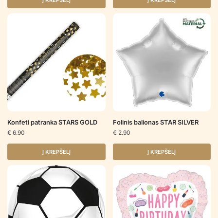
Į KREPŠELĮ
Į KREPŠELĮ
Konfeti patranka STARS GOLD
Folinis balionas STAR SILVER
€
6.90
€
2.90
Į KREPŠELĮ
Į KREPŠELĮ