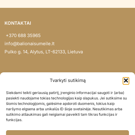
KONTAKTAI
+370 688 35965
info@balionaisumeile.lt
Pulko g. 14, Alytus, LT-62133, Lietuva
INFORMACIJA
Tvarkyti sutikimą
Apie mus
Siekdami teikti geriausią patirtį, įrenginio informacijai saugoti ir (arba)
Didmena
pasiekti naudojame tokias technologijas kaip slapukus. Jei sutiksime su
šiomis technologijomis, galėsime apdoroti duomenis, tokius kaip
Darbų portfolio
naršymo elgsena arba unikalūs ID šioje svetainėje. Nesutikimas arba
Privatumo politika
sutikimo atšaukimas gali neigiamai paveikti tam tikras funkcijas ir
funkcijas.
Parduotuvės politika
SOC. TINKLAI