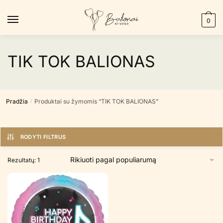
Skip
Skip
to
to
0
navigation
content
TIK TOK BALIONAS
Pradžia
Produktai su žymomis “TIK TOK BALIONAS”
/
RODYTI FILTRUS
Rezultatų: 1