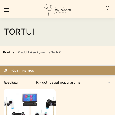
Skip
Skip
to
to
0
navigation
content
TORTUI
Pradžia
Produktai su žymomis “tortui”
/
RODYTI FILTRUS
Rezultatų: 1