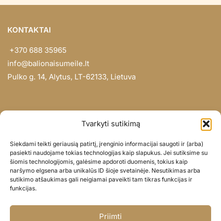
KONTAKTAI
+370 688 35965
info@balionaisumeile.lt
Pulko g. 14, Alytus, LT-62133, Lietuva
INFORMACIJA
Tvarkyti sutikimą
Apie mus
Siekdami teikti geriausią patirtį, įrenginio informacijai saugoti ir (arba)
Didmena
pasiekti naudojame tokias technologijas kaip slapukus. Jei sutiksime su
šiomis technologijomis, galėsime apdoroti duomenis, tokius kaip
Darbų portfolio
naršymo elgsena arba unikalūs ID šioje svetainėje. Nesutikimas arba
Privatumo politika
sutikimo atšaukimas gali neigiamai paveikti tam tikras funkcijas ir
funkcijas.
Parduotuvės politika
SOC. TINKLAI
Priimti