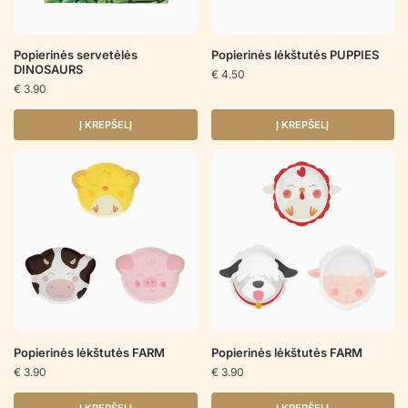
Popierinės servetėlės
Popierinės lėkštutės PUPPIES
DINOSAURS
€
4.50
€
3.90
Į KREPŠELĮ
Į KREPŠELĮ
Popierinės lėkštutės FARM
Popierinės lėkštutės FARM
€
3.90
€
3.90