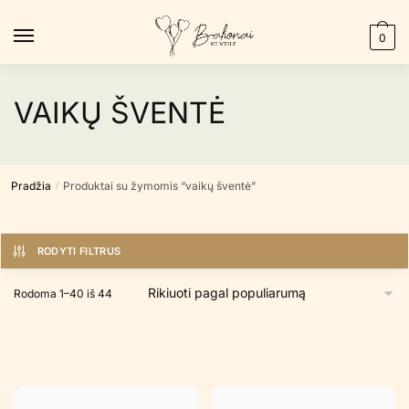
Skip
Skip
to
to
0
navigation
content
VAIKŲ ŠVENTĖ
Pradžia
Produktai su žymomis “vaikų šventė”
/
RODYTI FILTRUS
Rūšiuojama
Rodoma 1–40 iš 44
pagal
populiarumą