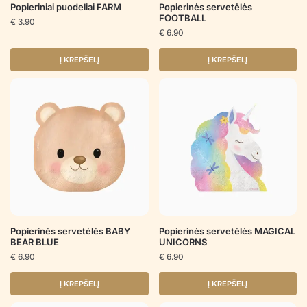
Popieriniai puodeliai FARM
Popierinės servetėlės
FOOTBALL
€
3.90
€
6.90
Į KREPŠELĮ
Į KREPŠELĮ
Popierinės servetėlės BABY
Popierinės servetėlės MAGICAL
BEAR BLUE
UNICORNS
€
6.90
€
6.90
Į KREPŠELĮ
Į KREPŠELĮ