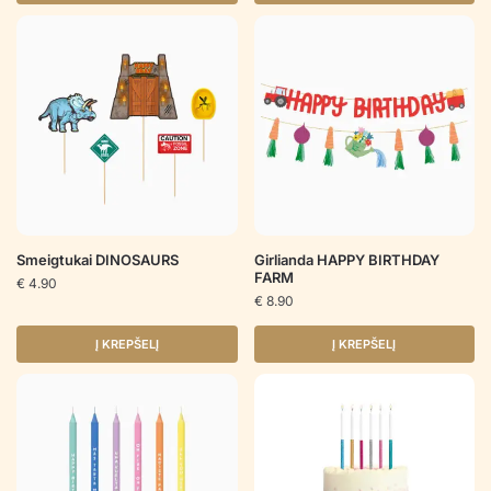
Smeigtukai DINOSAURS
Girlianda HAPPY BIRTHDAY
FARM
€
4.90
€
8.90
Į KREPŠELĮ
Į KREPŠELĮ