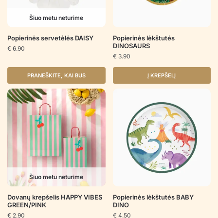
Šiuo metu neturime
Popierinės servetėlės DAISY
Popierinės lėkštutės
DINOSAURS
€
6.90
€
3.90
PRANEŠKITE, KAI BUS
Į KREPŠELĮ
Šiuo metu neturime
Dovanų krepšelis HAPPY VIBES
Popierinės lėkštutės BABY
GREEN/PINK
DINO
€
2.90
€
4.50