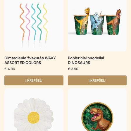
Gimtadienio žvakutės WAVY
Popieriniai puodeliai
ASSORTED COLORS
DINOSAURS
€
4.90
€
3.90
Į KREPŠELĮ
Į KREPŠELĮ