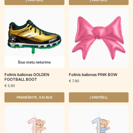
Į KREPŠELĮ
Į KREPŠELĮ
Šiuo metu neturime
Folinis balionas GOLDEN
Folinis balionas PINK BOW
FOOTBALL BOOT
€
7.90
€
5.90
PRANEŠKITE, KAI BUS
Į KREPŠELĮ