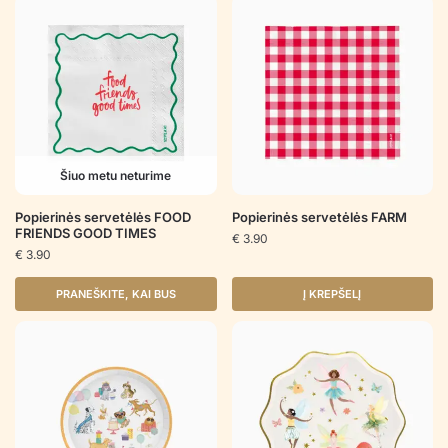
Šiuo metu neturime
Popierinės servetėlės FOOD
Popierinės servetėlės FARM
FRIENDS GOOD TIMES
€
3.90
€
3.90
PRANEŠKITE, KAI BUS
Į KREPŠELĮ