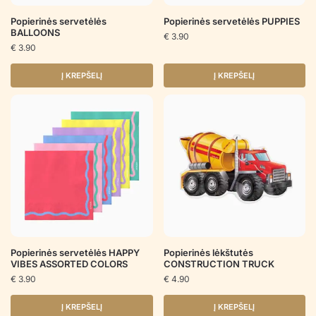
Popierinės servetėlės
Popierinės servetėlės PUPPIES
BALLOONS
€
3.90
€
3.90
Į KREPŠELĮ
Į KREPŠELĮ
Popierinės servetėlės HAPPY
Popierinės lėkštutės
VIBES ASSORTED COLORS
CONSTRUCTION TRUCK
€
3.90
€
4.90
Į KREPŠELĮ
Į KREPŠELĮ