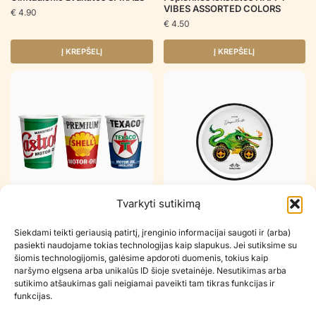
VIBES ASSORTED COLORS
€
4.90
€
4.50
Į KREPŠELĮ
Į KREPŠELĮ
Tvarkyti sutikimą
Popieriniai puodeliai DRAGON
Popierinės lėkštutės DRAGON
Siekdami teikti geriausią patirtį, įrenginio informacijai saugoti ir (arba)
MONSTER
MONSTER
pasiekti naudojame tokias technologijas kaip slapukus. Jei sutiksime su
€
3.90
€
3.90
šiomis technologijomis, galėsime apdoroti duomenis, tokius kaip
naršymo elgsena arba unikalūs ID šioje svetainėje. Nesutikimas arba
Į KREPŠELĮ
Į KREPŠELĮ
sutikimo atšaukimas gali neigiamai paveikti tam tikras funkcijas ir
funkcijas.