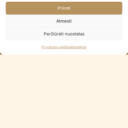
Greitas pristatymas visoje Lietuvoje
Priimti
Pristatome per 2-3 d.d.
Paprastas pinigų grąžinimas
Atmesti
14 dienų pinigų grąžinimo garantija
Peržiūrėti nuostatas
100% Saugus atsiskaitymas
Visi Lietuvos bankai / Apple Pay
Privatumo politika
Kontaktai
KONTAKTAI
+370 688 35965
info@balionaisumeile.lt
Pulko g. 14, Alytus, LT-62133, Lietuva
INFORMACIJA
Apie mus