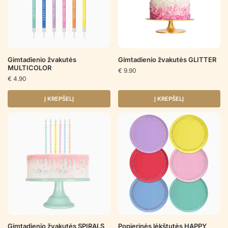
Gimtadienio žvakutės
Gimtadienio žvakutės GLITTER
MULTICOLOR
€
9.90
€
4.90
Į KREPŠELĮ
Į KREPŠELĮ
Gimtadienio žvakutės SPIRALS
Popierinės lėkštutės HAPPY