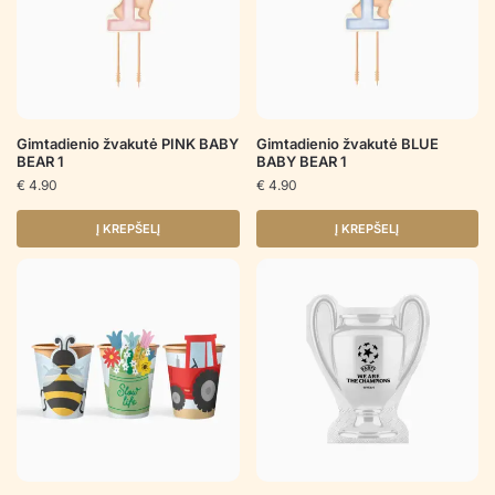
Gimtadienio žvakutė PINK BABY
Gimtadienio žvakutė BLUE
BEAR 1
BABY BEAR 1
€
4.90
€
4.90
Į KREPŠELĮ
Į KREPŠELĮ