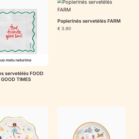
Popierinės servetėlės FARM
€
3.90
iuo metu neturime
ės servetėlės FOOD
 GOOD TIMES