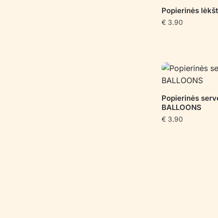
Popierinės lėkš
€
3.90
Popierinės serv
BALLOONS
€
3.90