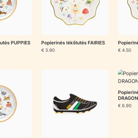
tutės PUPPIES
Popierinės lėkštutės FAIRIES
Popierin
€
3.90
€
4.50
Popierin
DRAGON
€
6.90