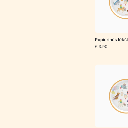
Popierinės lėkš
€
3.90