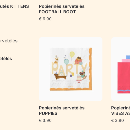
tutės KITTENS
Popierinės servetėlės
FOOTBALL BOOT
€
6.90
etėlės
Popierinės servetėlės
Popierin
PUPPIES
VIBES 
€
3.90
€
3.90