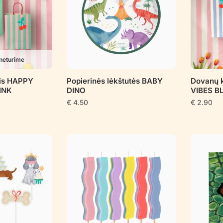
neturime
lis HAPPY
Popierinės lėkštutės BABY
Dovanų 
INK
DINO
VIBES B
€
4.50
€
2.90