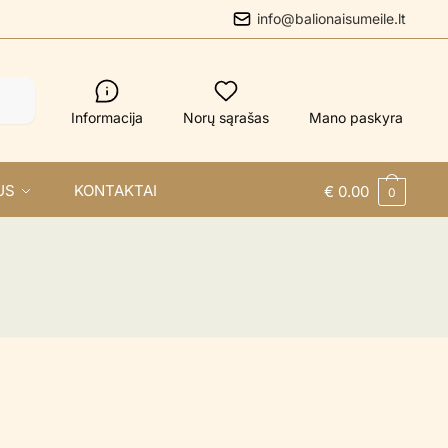
info@balionaisumeile.lt
Informacija
Norų sąrašas
Mano paskyra
US
KONTAKTAI
€
0.00
0