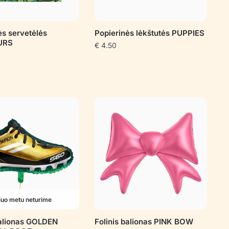
ės servetėlės
Popierinės lėkštutės PUPPIES
URS
€
4.50
iuo metu neturime
balionas GOLDEN
Folinis balionas PINK BOW