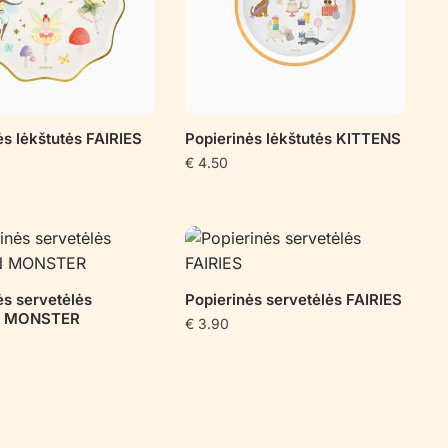
ės lėkštutės FAIRIES
Popierinės lėkštutės KITTENS
€
4.50
ės servetėlės
Popierinės servetėlės FAIRIES
 MONSTER
€
3.90