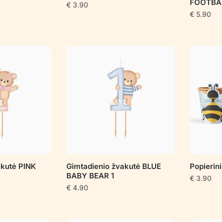
FOOTBA
€
3.90
€
5.90
akutė PINK
Gimtadienio žvakutė BLUE
Popierin
BABY BEAR 1
€
3.90
€
4.90