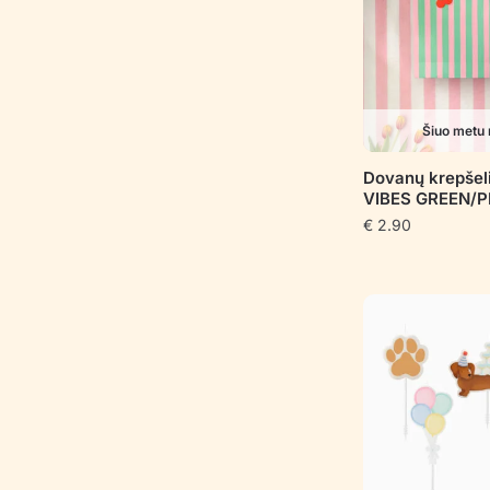
Šiuo metu 
Dovanų krepše
VIBES GREEN/P
€
2.90