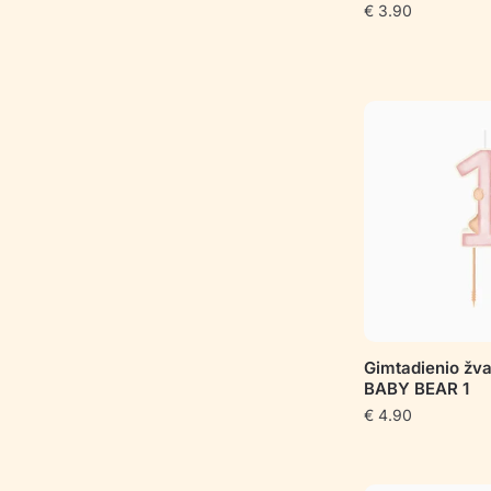
€
3.90
Gimtadienio žv
BABY BEAR 1
€
4.90