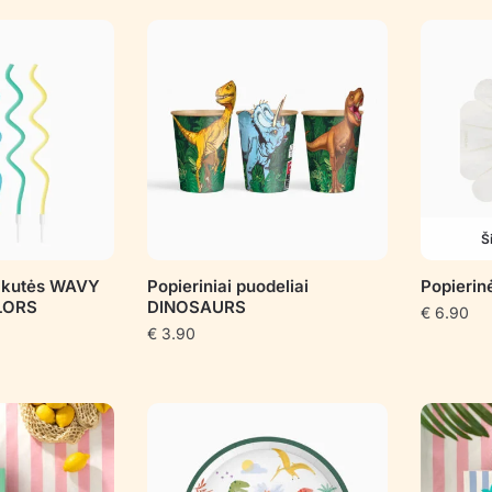
pagal
populiarumą
Š
akutės WAVY
Popieriniai puodeliai
Popierin
LORS
DINOSAURS
€
6.90
€
3.90