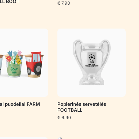
LL BOOT
€
7.90
iai puodeliai FARM
Popierinės servetėlės
FOOTBALL
€
6.90