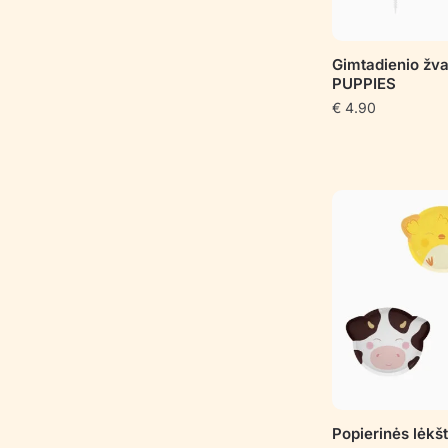
Gimtadienio žv
PUPPIES
€
4.90
Popierinės lėk