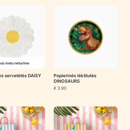
iuo metu neturime
ės servetėlės DAISY
Popierinės lėkštutės
DINOSAURS
€
3.90