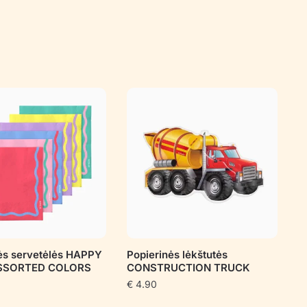
ės servetėlės HAPPY
Popierinės lėkštutės
ASSORTED COLORS
CONSTRUCTION TRUCK
€
4.90