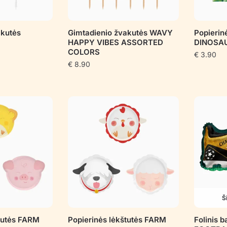
akutės
Gimtadienio žvakutės WAVY
Popierin
HAPPY VIBES ASSORTED
DINOSA
COLORS
€
3.90
€
8.90
Š
štutės FARM
Popierinės lėkštutės FARM
Folinis 