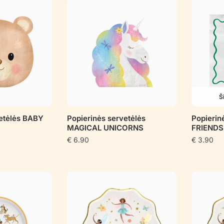
Š
vetėlės BABY
Popierinės servetėlės
Popierin
MAGICAL UNICORNS
FRIENDS
€
6.90
€
3.90