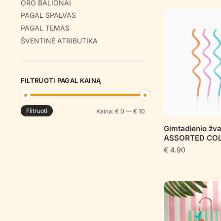
ORO BALIONAI
PAGAL SPALVAS
PAGAL TEMAS
ŠVENTINĖ ATRIBUTIKA
FILTRUOTI PAGAL KAINĄ
Filtruoti
Min
Maks
Kaina:
€ 0
—
€ 10
kaina
kaina
Gimtadienio žv
ASSORTED CO
€
4.90