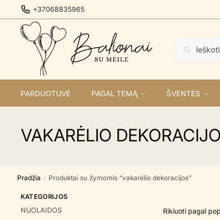
Skip
Skip
+37068835965
to
to
navigation
content
Ieškoti:
Ieškoti
PARDUOTUVĖ
PAGAL TEMĄ
ŠVENTĖS
VAKARĖLIO DEKORACIJ
Pradžia
Produktai su žymomis “vakarėlio dekoracijos”
/
KATEGORIJOS
NUOLAIDOS