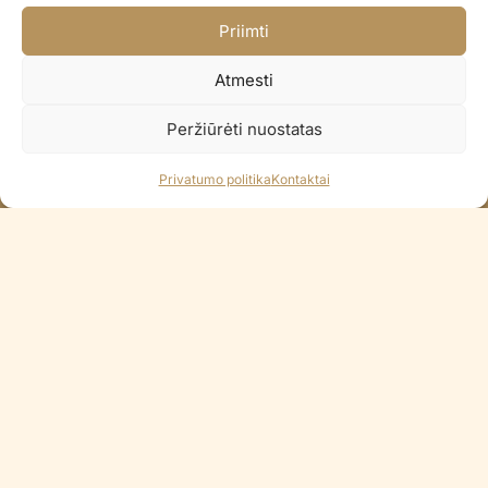
Greitas pristatymas visoje Lietuvoje
Priimti
Pristatome per 2-3 d.d.
Paprastas pinigų grąžinimas
Atmesti
14 dienų pinigų grąžinimo garantija
Peržiūrėti nuostatas
100% Saugus atsiskaitymas
Visi Lietuvos bankai / Apple Pay
Privatumo politika
Kontaktai
KONTAKTAI
+370 688 35965
info@balionaisumeile.lt
Pulko g. 14, Alytus, LT-62133, Lietuva
INFORMACIJA
Apie mus