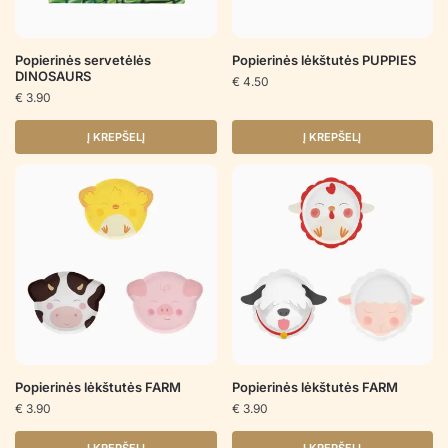
Popierinės servetėlės
Popierinės lėkštutės PUPPIES
DINOSAURS
€
4.50
€
3.90
Į KREPŠELĮ
Į KREPŠELĮ
Popierinės lėkštutės FARM
Popierinės lėkštutės FARM
€
3.90
€
3.90