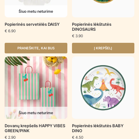
Šiuo metu neturime
Popierinės servetėlės DAISY
Popierinės lėkštutės
DINOSAURS
€
6.90
€
3.90
PRANEŠKITE, KAI BUS
Į KREPŠELĮ
Šiuo metu neturime
Dovanų krepšelis HAPPY VIBES
Popierinės lėkštutės BABY
GREEN/PINK
DINO
€
2.90
€
4.50