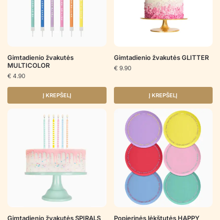
Gimtadienio žvakutės
Gimtadienio žvakutės GLITTER
MULTICOLOR
€
9.90
€
4.90
Į KREPŠELĮ
Į KREPŠELĮ
Gimtadienio žvakutės SPIRALS
Popierinės lėkštutės HAPPY