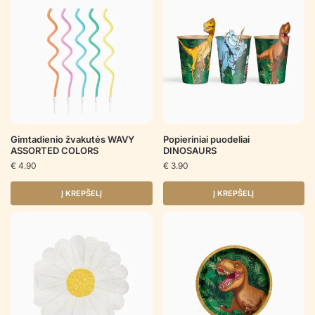
Gimtadienio žvakutės WAVY
Popieriniai puodeliai
ASSORTED COLORS
DINOSAURS
€
4.90
€
3.90
Į KREPŠELĮ
Į KREPŠELĮ