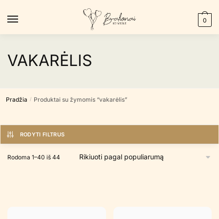
Skip
Skip
to
to
0
navigation
content
VAKARĖLIS
Pradžia
Produktai su žymomis “vakarėlis”
/
RODYTI FILTRUS
Rūšiuojama
Rodoma 1–40 iš 44
pagal
populiarumą