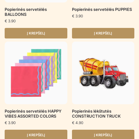
Popierinės servetėlės
Popierinės servetėlės PUPPIES
BALLOONS
€
3.90
€
3.90
Į KREPŠELĮ
Į KREPŠELĮ
Popierinės servetėlės HAPPY
Popierinės lėkštutės
VIBES ASSORTED COLORS
CONSTRUCTION TRUCK
€
3.90
€
4.90
Į KREPŠELĮ
Į KREPŠELĮ