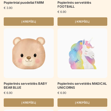
Popieriniai puodeliai FARM
Popierinės servetėlės
FOOTBALL
€
3.90
€
6.90
Į KREPŠELĮ
Į KREPŠELĮ
Popierinės servetėlės BABY
Popierinės servetėlės MAGICAL
BEAR BLUE
UNICORNS
€
6.90
€
6.90
Į KREPŠELĮ
Į KREPŠELĮ