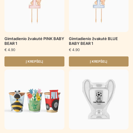
Gimtadienio žvakutė PINK BABY
Gimtadienio žvakutė BLUE
BEAR 1
BABY BEAR 1
€
4.90
€
4.90
Į KREPŠELĮ
Į KREPŠELĮ