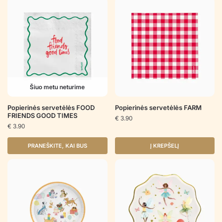
Šiuo metu neturime
Popierinės servetėlės FOOD
Popierinės servetėlės FARM
FRIENDS GOOD TIMES
€
3.90
€
3.90
PRANEŠKITE, KAI BUS
Į KREPŠELĮ