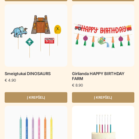
Smeigtukai DINOSAURS
Girlianda HAPPY BIRTHDAY
FARM
€
4.90
€
8.90
Į KREPŠELĮ
Į KREPŠELĮ