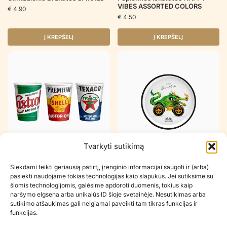
VIBES ASSORTED COLORS
€
4.90
€
4.50
Į KREPŠELĮ
Į KREPŠELĮ
Tvarkyti sutikimą
Popieriniai puodeliai DRAGON
Popierinės lėkštutės DRAGON
Siekdami teikti geriausią patirtį, įrenginio informacijai saugoti ir (arba)
MONSTER
MONSTER
pasiekti naudojame tokias technologijas kaip slapukus. Jei sutiksime su
€
3.90
€
3.90
šiomis technologijomis, galėsime apdoroti duomenis, tokius kaip
naršymo elgsena arba unikalūs ID šioje svetainėje. Nesutikimas arba
Į KREPŠELĮ
Į KREPŠELĮ
sutikimo atšaukimas gali neigiamai paveikti tam tikras funkcijas ir
funkcijas.