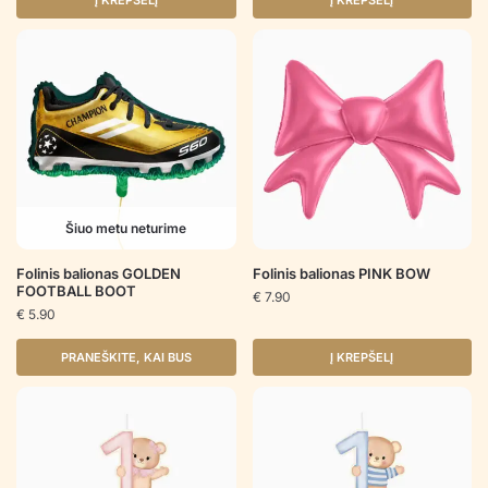
Į KREPŠELĮ
Į KREPŠELĮ
Šiuo metu neturime
Folinis balionas GOLDEN
Folinis balionas PINK BOW
FOOTBALL BOOT
€
7.90
€
5.90
PRANEŠKITE, KAI BUS
Į KREPŠELĮ