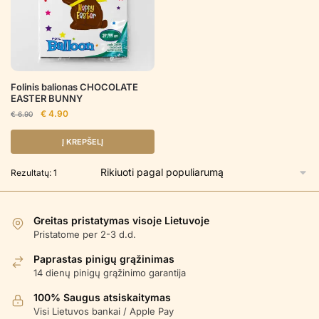
Folinis balionas CHOCOLATE
EASTER BUNNY
Original
Current
€
4.90
€
6.90
price
price
was:
is:
Į KREPŠELĮ
€ 6.90.
€ 4.90.
Rezultatų: 1
Greitas pristatymas visoje Lietuvoje
Pristatome per 2-3 d.d.
Paprastas pinigų grąžinimas
14 dienų pinigų grąžinimo garantija
100% Saugus atsiskaitymas
Visi Lietuvos bankai / Apple Pay