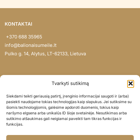
KONTAKTAI
+370 688 35965
info@balionaisumeile.lt
Pulko g. 14, Alytus, LT-62133, Lietuva
INFORMACIJA
Tvarkyti sutikimą
Apie mus
Siekdami teikti geriausią patirtį, įrenginio informacijai saugoti ir (arba)
Didmena
pasiekti naudojame tokias technologijas kaip slapukus. Jei sutiksime su
šiomis technologijomis, galėsime apdoroti duomenis, tokius kaip
Darbų portfolio
naršymo elgsena arba unikalūs ID šioje svetainėje. Nesutikimas arba
Privatumo politika
sutikimo atšaukimas gali neigiamai paveikti tam tikras funkcijas ir
funkcijas.
Parduotuvės politika
SOC. TINKLAI