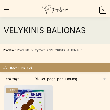
Skip
Skip
to
to
0
navigation
content
VELYKINIS BALIONAS
Pradžia
Produktai su žymomis “VELYKINIS BALIONAS”
/
RODYTI FILTRUS
Rezultatų: 1
-29%