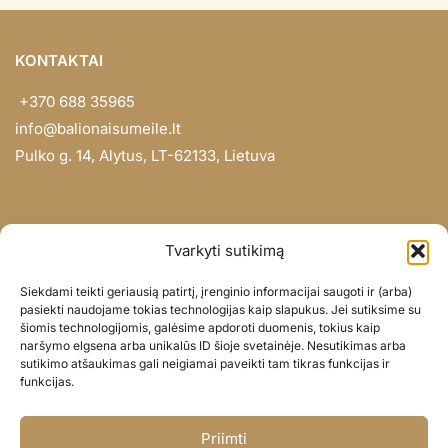
KONTAKTAI
+370 688 35965
info@balionaisumeile.lt
Pulko g. 14, Alytus, LT-62133, Lietuva
INFORMACIJA
Tvarkyti sutikimą
Apie mus
Siekdami teikti geriausią patirtį, įrenginio informacijai saugoti ir (arba)
Didmena
pasiekti naudojame tokias technologijas kaip slapukus. Jei sutiksime su
šiomis technologijomis, galėsime apdoroti duomenis, tokius kaip
Darbų portfolio
naršymo elgsena arba unikalūs ID šioje svetainėje. Nesutikimas arba
Privatumo politika
sutikimo atšaukimas gali neigiamai paveikti tam tikras funkcijas ir
funkcijas.
Parduotuvės politika
SOC. TINKLAI
Priimti