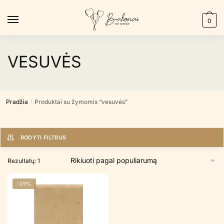
Skip
Skip
to
to
0
navigation
content
VESUVĖS
Pradžia
Produktai su žymomis “vesuvės”
/
RODYTI FILTRUS
Rezultatų: 1
-29%