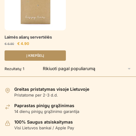
Laimės ašarų servertėlės
Original
Current
€
4.90
€
6.90
price
price
was:
is:
Į KREPŠELĮ
€ 6.90.
€ 4.90.
Rezultatų: 1
Greitas pristatymas visoje Lietuvoje
Pristatome per 2-3 d.d.
Paprastas pinigų grąžinimas
14 dienų pinigų grąžinimo garantija
100% Saugus atsiskaitymas
Visi Lietuvos bankai / Apple Pay