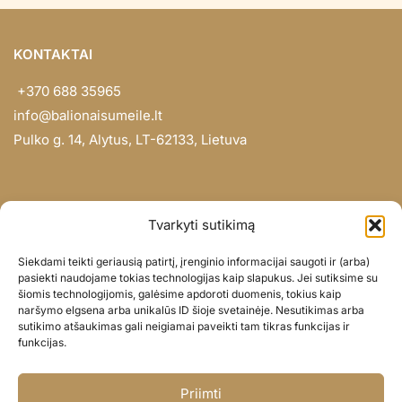
KONTAKTAI
+370 688 35965
info@balionaisumeile.lt
Pulko g. 14, Alytus, LT-62133, Lietuva
INFORMACIJA
Tvarkyti sutikimą
Apie mus
Siekdami teikti geriausią patirtį, įrenginio informacijai saugoti ir (arba)
Didmena
pasiekti naudojame tokias technologijas kaip slapukus. Jei sutiksime su
šiomis technologijomis, galėsime apdoroti duomenis, tokius kaip
Darbų portfolio
naršymo elgsena arba unikalūs ID šioje svetainėje. Nesutikimas arba
Privatumo politika
sutikimo atšaukimas gali neigiamai paveikti tam tikras funkcijas ir
funkcijas.
Parduotuvės politika
SOC. TINKLAI
Priimti