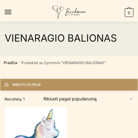
Skip
Skip
to
to
0
navigation
content
VIENARAGIO BALIONAS
Pradžia
Produktai su žymomis “VIENARAGIO BALIONAS”
/
RODYTI FILTRUS
Rezultatų: 1