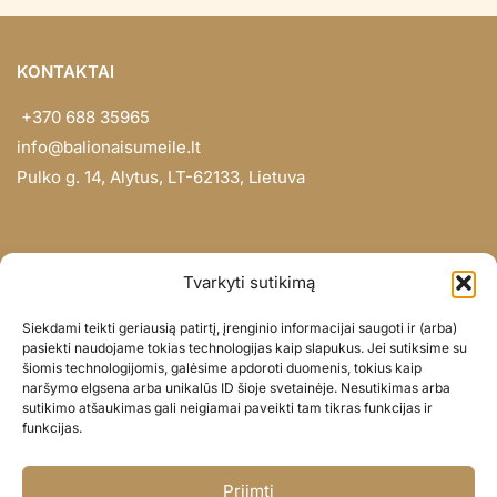
KONTAKTAI
+370 688 35965
info@balionaisumeile.lt
Pulko g. 14, Alytus, LT-62133, Lietuva
INFORMACIJA
Tvarkyti sutikimą
Apie mus
Siekdami teikti geriausią patirtį, įrenginio informacijai saugoti ir (arba)
Didmena
pasiekti naudojame tokias technologijas kaip slapukus. Jei sutiksime su
šiomis technologijomis, galėsime apdoroti duomenis, tokius kaip
Darbų portfolio
naršymo elgsena arba unikalūs ID šioje svetainėje. Nesutikimas arba
Privatumo politika
sutikimo atšaukimas gali neigiamai paveikti tam tikras funkcijas ir
funkcijas.
Parduotuvės politika
SOC. TINKLAI
Priimti