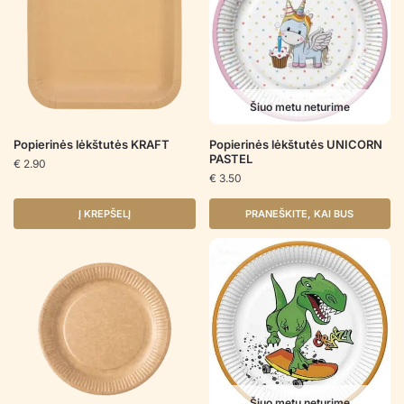
Šiuo metu neturime
Popierinės lėkštutės KRAFT
Popierinės lėkštutės UNICORN
PASTEL
€
2.90
€
3.50
Į KREPŠELĮ
PRANEŠKITE, KAI BUS
Šiuo metu neturime