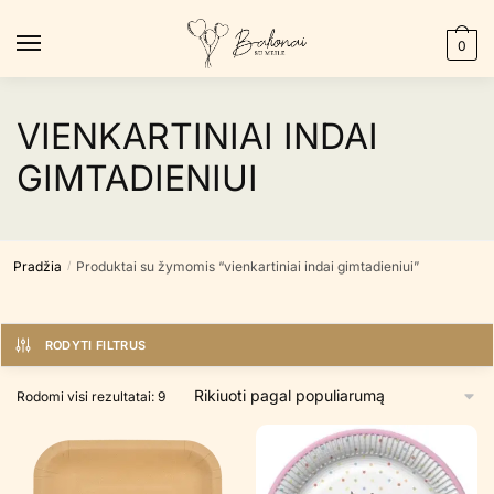
Skip
Skip
to
to
0
navigation
content
VIENKARTINIAI INDAI
GIMTADIENIUI
Pradžia
Produktai su žymomis “vienkartiniai indai gimtadieniui”
/
RODYTI FILTRUS
Rūšiuojama
Rodomi visi rezultatai: 9
pagal
populiarumą