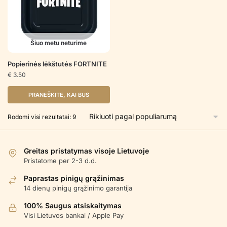
Šiuo metu neturime
Popierinės lėkštutės FORTNITE
€
3.50
PRANEŠKITE, KAI BUS
Rūšiuojama
Rodomi visi rezultatai: 9
pagal
populiarumą
Greitas pristatymas visoje Lietuvoje
Pristatome per 2-3 d.d.
Paprastas pinigų grąžinimas
14 dienų pinigų grąžinimo garantija
100% Saugus atsiskaitymas
Visi Lietuvos bankai / Apple Pay