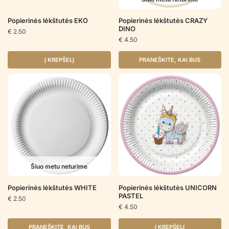
Popierinės lėkštutės EKO
Popierinės lėkštutės CRAZY
DINO
€
2.50
€
4.50
Į KREPŠELĮ
PRANEŠKITE, KAI BUS
Šiuo metu neturime
Popierinės lėkštutės WHITE
Popierinės lėkštutės UNICORN
PASTEL
€
2.50
€
4.50
PRANEŠKITE, KAI BUS
Į KREPŠELĮ