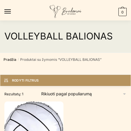
Skip
Skip
to
to
0
navigation
content
VOLLEYBALL BALIONAS
Pradžia
Produktai su žymomis “VOLLEYBALL BALIONAS”
/
RODYTI FILTRUS
Rezultatų: 1