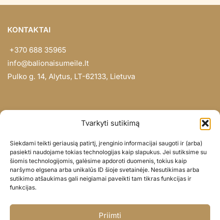
KONTAKTAI
+370 688 35965
info@balionaisumeile.lt
Pulko g. 14, Alytus, LT-62133, Lietuva
INFORMACIJA
Tvarkyti sutikimą
Apie mus
Siekdami teikti geriausią patirtį, įrenginio informacijai saugoti ir (arba)
Didmena
pasiekti naudojame tokias technologijas kaip slapukus. Jei sutiksime su
šiomis technologijomis, galėsime apdoroti duomenis, tokius kaip
Darbų portfolio
naršymo elgsena arba unikalūs ID šioje svetainėje. Nesutikimas arba
Privatumo politika
sutikimo atšaukimas gali neigiamai paveikti tam tikras funkcijas ir
funkcijas.
Parduotuvės politika
SOC. TINKLAI
Priimti