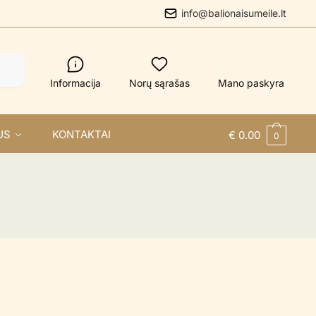
info@balionaisumeile.lt
Informacija
Norų sąrašas
Mano paskyra
US
KONTAKTAI
€
0.00
0