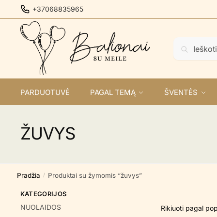
Skip
Skip
+37068835965
to
to
navigation
content
Ieškoti:
Ieškoti
PARDUOTUVĖ
PAGAL TEMĄ
ŠVENTĖS
ŽUVYS
Pradžia
Produktai su žymomis “žuvys”
/
KATEGORIJOS
NUOLAIDOS