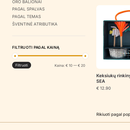
ORO BALIONAI
PAGAL SPALVAS
PAGAL TEMAS
ŠVENTINĖ ATRIBUTIKA
FILTRUOTI PAGAL KAINĄ
Filtruoti
Min
Maks
Kaina:
€ 10
—
€ 20
kaina
kaina
Keksiukų rinki
SEA
€
12.90