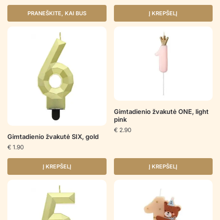
PRANEŠKITE, KAI BUS
Į KREPŠELĮ
Gimtadienio žvakutė ONE, light
pink
€
2.90
Gimtadienio žvakutė SIX, gold
€
1.90
Į KREPŠELĮ
Į KREPŠELĮ