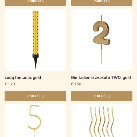
Į KREPŠELĮ
Į KREPŠELĮ
Ledų fontanas gold
Gimtadienio žvakutė TWO, gold
€
1.20
€
1.50
Į KREPŠELĮ
Į KREPŠELĮ