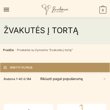
Skip
Skip
to
to
0
navigation
content
ŽVAKUTĖS Į TORTĄ
Pradžia
Produktai su žymomis “žvakutės į tortą”
/
RODYTI FILTRUS
Rūšiuojama
Rodoma 1–40 iš 184
pagal
populiarumą