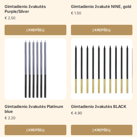
Gimtadienio žvakutės
Gimtadienio žvakutė NINE, gold
Purple/Silver
€
1.50
€
2.50
Į KREPŠELĮ
Į KREPŠELĮ
Gimtadienio žvakutės Platinum
Gimtadienio žvakutės BLACK
blue
€
4.90
€
2.20
Į KREPŠELĮ
Į KREPŠELĮ