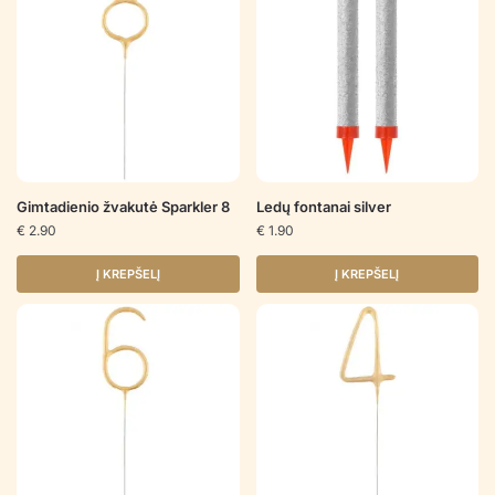
Gimtadienio žvakutė Sparkler 8
Ledų fontanai silver
€
2.90
€
1.90
Į KREPŠELĮ
Į KREPŠELĮ