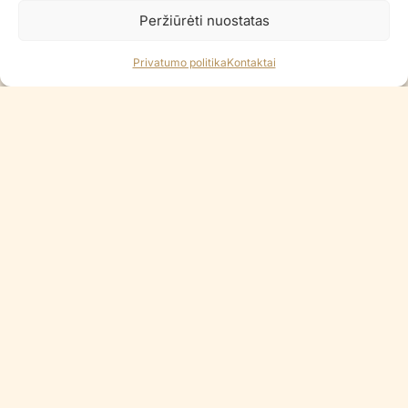
Peržiūrėti nuostatas
Privatumo politika
Kontaktai
Gimtadienio žvakutės OMBRE
Gimtadienio žvakutės Lygios,
Silver Glitter
gold
€
2.90
€
1.90
Į KREPŠELĮ
Į KREPŠELĮ
Gimtadienio žvakutės
banguotos Pastel mix
€
2.90
Gimtadienio žvakutės silver