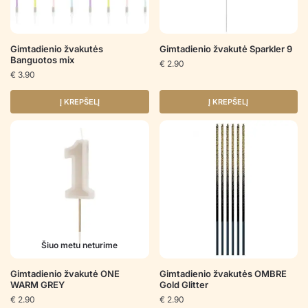
Gimtadienio žvakutės
Gimtadienio žvakutė Sparkler 9
Banguotos mix
€
2.90
€
3.90
Į KREPŠELĮ
Į KREPŠELĮ
Šiuo metu neturime
Gimtadienio žvakutė ONE
Gimtadienio žvakutės OMBRE
WARM GREY
Gold Glitter
€
2.90
€
2.90