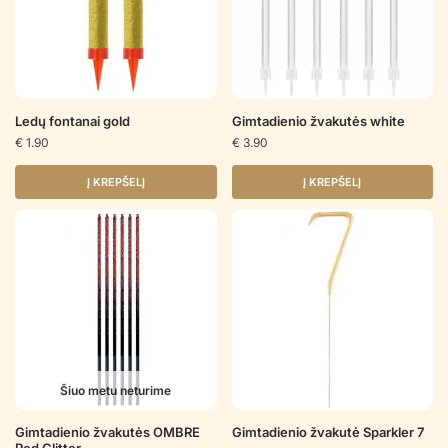
Ledų fontanai gold
Gimtadienio žvakutės white
€
1.90
€
3.90
Į KREPŠELĮ
Į KREPŠELĮ
Šiuo metu neturime
Gimtadienio žvakutės OMBRE
Gimtadienio žvakutė Sparkler 7