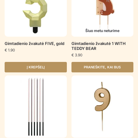
Šiuo metu neturime
Gimtadienio žvakutė FIVE, gold
Gimtadienio žvakutė 1 WITH
TEDDY BEAR
€
1.90
€
3.90
Į KREPŠELĮ
PRANEŠKITE, KAI BUS