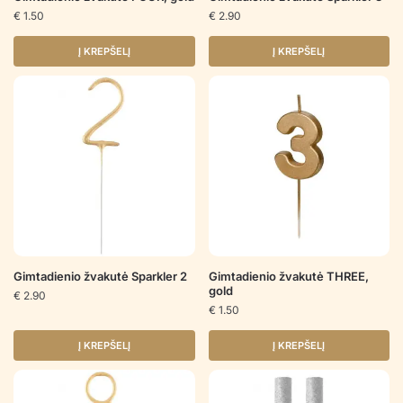
€
1.50
€
2.90
Į KREPŠELĮ
Į KREPŠELĮ
Gimtadienio žvakutė Sparkler 2
Gimtadienio žvakutė THREE,
gold
€
2.90
€
1.50
Į KREPŠELĮ
Į KREPŠELĮ