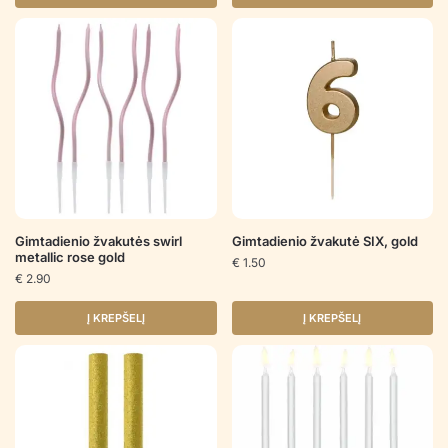
Gimtadienio žvakutės swirl
Gimtadienio žvakutė SIX, gold
metallic rose gold
€
1.50
€
2.90
Į KREPŠELĮ
Į KREPŠELĮ