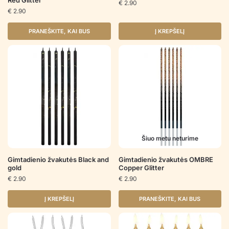
Red Glitter
€
2.90
€
2.90
PRANEŠKITE, KAI BUS
Į KREPŠELĮ
Šiuo metu neturime
Gimtadienio žvakutės Black and
Gimtadienio žvakutės OMBRE
gold
Copper Glitter
€
2.90
€
2.90
Į KREPŠELĮ
PRANEŠKITE, KAI BUS