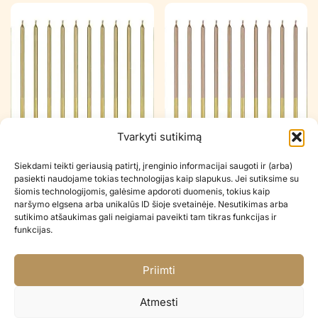
Tvarkyti sutikimą
Gimtadienio žvakutės GOLD
Gimtadienio žvakutės ROSE
Siekdami teikti geriausią patirtį, įrenginio informacijai saugoti ir (arba)
GOLD
€
4.90
pasiekti naudojame tokias technologijas kaip slapukus. Jei sutiksime su
€
4.90
šiomis technologijomis, galėsime apdoroti duomenis, tokius kaip
naršymo elgsena arba unikalūs ID šioje svetainėje. Nesutikimas arba
Į KREPŠELĮ
Į KREPŠELĮ
sutikimo atšaukimas gali neigiamai paveikti tam tikras funkcijas ir
funkcijas.
Priimti
Atmesti