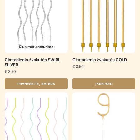
Šiuo metu neturime
Gimtadienio žvakutės SWIRL
Gimtadienio žvakutės GOLD
SILVER
€
3.50
€
3.50
PRANEŠKITE, KAI BUS
Į KREPŠELĮ