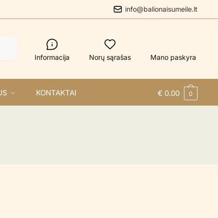
info@balionaisumeile.lt
Informacija
Norų sąrašas
Mano paskyra
US
KONTAKTAI
€
0.00
0