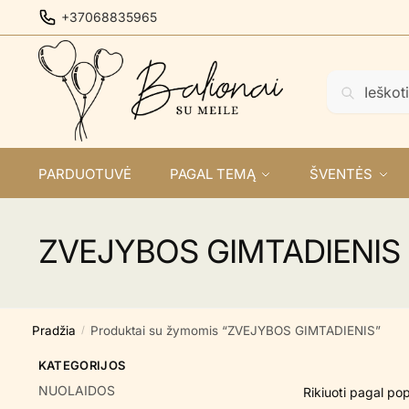
Skip
Skip
+37068835965
to
to
navigation
content
Ieškoti:
Ieškoti
PARDUOTUVĖ
PAGAL TEMĄ
ŠVENTĖS
ZVEJYBOS GIMTADIENIS
Pradžia
Produktai su žymomis “ZVEJYBOS GIMTADIENIS”
/
KATEGORIJOS
NUOLAIDOS