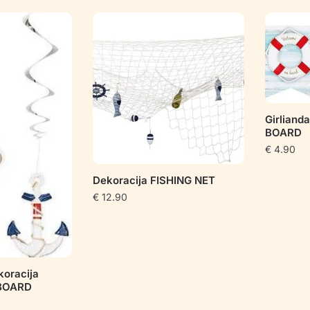
pagal
populiarumą
Girlian
BOARD
€
4.90
Dekoracija FISHING NET
€
12.90
oracija
BOARD