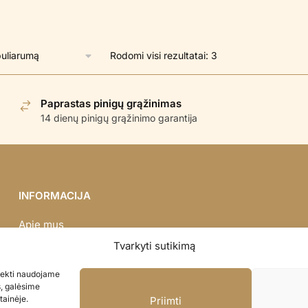
Rūšiuojama
Rodomi visi rezultatai: 3
pagal
populiarumą
Paprastas pinigų grąžinimas
14 dienų pinigų grąžinimo garantija
INFORMACIJA
Apie mus
Didmena
Tvarkyti sutikimą
Darbų portfolio
asiekti naudojame
Privatumo politika
s, galėsime
Parduotuvės politika
tainėje.
Priimti