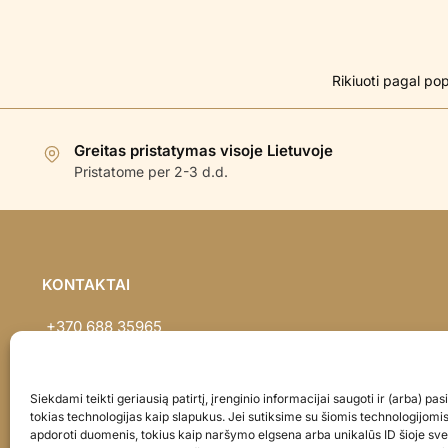
Greitas pristatymas visoje Lietuvoje
Pristatome per 2-3 d.d.
KONTAKTAI
+370 688 35965
info@balionaisumeile.lt
Pulko g. 14, Alytus, LT-62133, Lietuva
Siekdami teikti geriausią patirtį, įrenginio informacijai saugoti ir (arba) p
tokias technologijas kaip slapukus. Jei sutiksime su šiomis technologijomi
apdoroti duomenis, tokius kaip naršymo elgsena arba unikalūs ID šioje sve