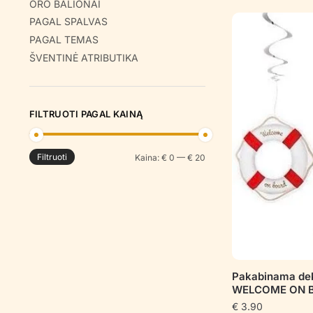
ORO BALIONAI
PAGAL SPALVAS
PAGAL TEMAS
ŠVENTINĖ ATRIBUTIKA
FILTRUOTI PAGAL KAINĄ
Filtruoti
Min
Maks
Kaina:
€ 0
—
€ 20
kaina
kaina
Pakabinama dek
WELCOME ON 
€
3.90