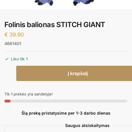
Folinis balionas STITCH GIANT
€
39.90
4661401
Liko tik 1
produkto
Į krepšelį
kiekis:
Folinis
balionas
Tik 1 prekės yra sandelyje!
STITCH
GIANT
Šią prekę pristatysime per 1-3 darbo dienas
Saugus atsiskaitymas