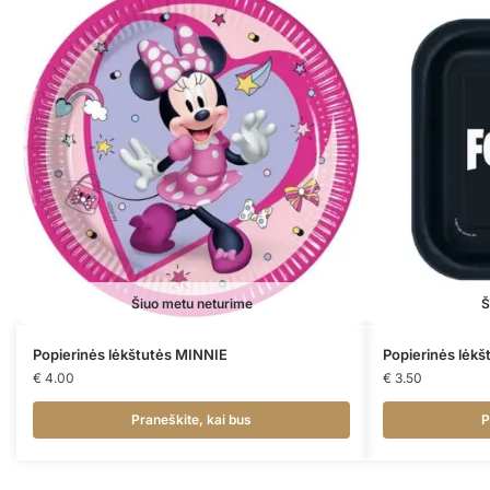
Šiuo metu neturime
Š
Popierinės lėkštutės MINNIE
Popierinės lėk
€
4.00
€
3.50
Praneškite, kai bus
P