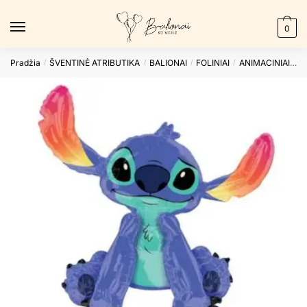
Skip
Skip
to
to
0
navigation
content
Pradžia
ŠVENTINĖ ATRIBUTIKA
BALIONAI
FOLINIAI
ANIMACINIAI
Fo
/
/
/
/