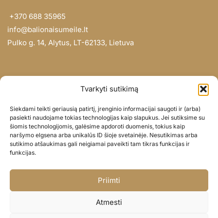
+370 688 35965
info@balionaisumeile.lt
Pulko g. 14, Alytus, LT-62133, Lietuva
INFORMACIJA
Tvarkyti sutikimą
Apie mus
Siekdami teikti geriausią patirtį, įrenginio informacijai saugoti ir (arba)
Didmena
pasiekti naudojame tokias technologijas kaip slapukus. Jei sutiksime su
šiomis technologijomis, galėsime apdoroti duomenis, tokius kaip
Darbų portfolio
naršymo elgsena arba unikalūs ID šioje svetainėje. Nesutikimas arba
Privatumo politika
sutikimo atšaukimas gali neigiamai paveikti tam tikras funkcijas ir
funkcijas.
Parduotuvės politika
SOC. TINKLAI
Priimti
Facebook
Atmesti
Instagram