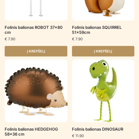
Folinis balionas ROBOT 37×80
Folinis balionas SQUIRREL
cm
51x59cm
€
7.90
€
7.90
Į KREPŠELĮ
Į KREPŠELĮ
Folinis balionas HEDGEHOG
Folinis balionas DINOSAUR
58×36 cm
€
11.90