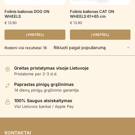
Folinis balionas DOG ON
Folinis balionas CAT ON
WHEELS
WHEELS 61×65 cm
€
13.90
€
13.90
Į KREPŠELĮ
Į KREPŠELĮ
Rūšiuojama
Rodomi visi rezultatai: 18
pagal
populiarumą
Greitas pristatymas visoje Lietuvoje
Pristatome per 2-3 d.d.
Paprastas pinigų grąžinimas
14 dienų pinigų grąžinimo garantija
100% Saugus atsiskaitymas
Visi Lietuvos bankai / Apple Pay
KONTAKTAI