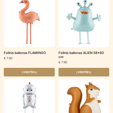
Folinis balionas FLAMINGO
Folinis balionas ALIEN 58×60
cm
€
7.90
€
7.90
Į KREPŠELĮ
Į KREPŠELĮ