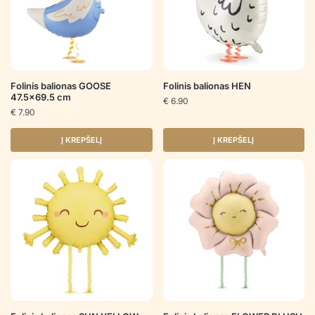
Folinis balionas GOOSE
Folinis balionas HEN
47.5×69.5 cm
€
6.90
€
7.90
Į KREPŠELĮ
Į KREPŠELĮ