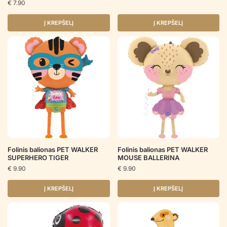
€
7.90
Į KREPŠELĮ
Į KREPŠELĮ
Folinis balionas PET WALKER
Folinis balionas PET WALKER
SUPERHERO TIGER
MOUSE BALLERINA
€
9.90
€
9.90
Į KREPŠELĮ
Į KREPŠELĮ