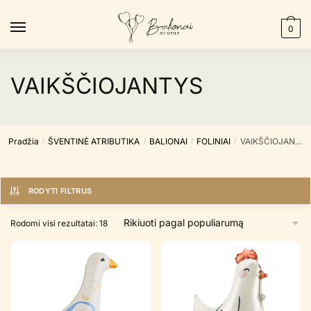
Skip
Skip
to
to
0
navigation
content
VAIKŠČIOJANTYS
Pradžia
ŠVENTINĖ ATRIBUTIKA
BALIONAI
FOLINIAI
VAIKŠČIOJANTYS
/
/
/
/
RODYTI FILTRUS
Rūšiuojama
Rodomi visi rezultatai: 18
pagal
populiarumą