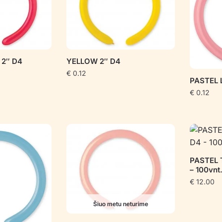
 2″ D4
YELLOW 2″ D4
€
0.12
PASTEL 
€
0.12
PASTEL 
– 100vnt
€
12.00
Šiuo metu neturime