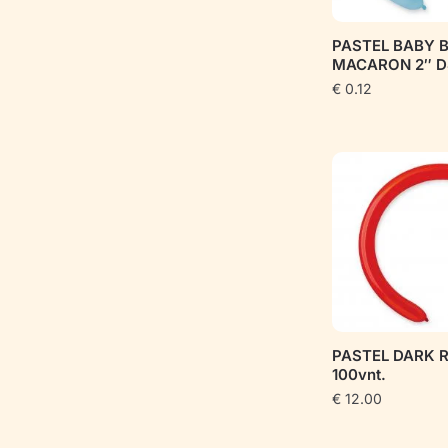
PASTEL BABY 
MACARON 2″ D
€
0.12
PASTEL DARK R
100vnt.
€
12.00