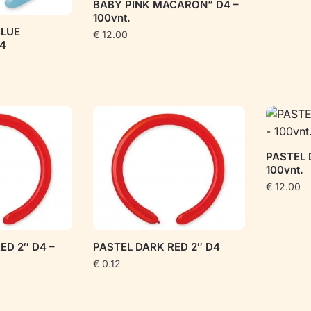
BABY PINK MACARON” D4 –
100vnt.
BLUE
€
12.00
4
PASTEL 
100vnt.
€
12.00
ED 2″ D4 –
PASTEL DARK RED 2″ D4
€
0.12