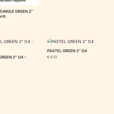
iuo metu neturime
JUNGLE GREEN 2″
vnt.
PASTEL GREEN 2″ D4
GREEN 2″ D4 –
€
0.12