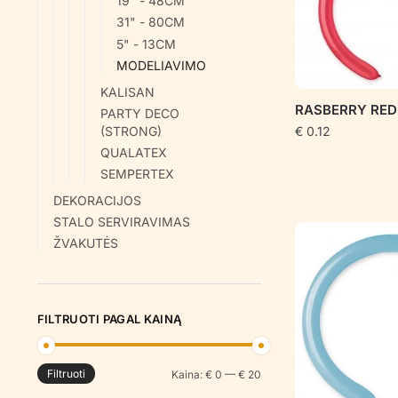
19" - 48CM
31" - 80CM
5" - 13CM
MODELIAVIMO
KALISAN
RASBERRY RED
PARTY DECO
€
0.12
(STRONG)
QUALATEX
SEMPERTEX
DEKORACIJOS
STALO SERVIRAVIMAS
ŽVAKUTĖS
FILTRUOTI PAGAL KAINĄ
Filtruoti
Min
Maks
Kaina:
€ 0
—
€ 20
kaina
kaina