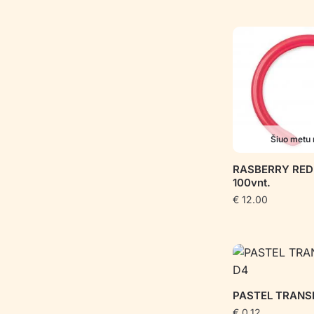
Šiuo metu 
RASBERRY RED 
100vnt.
€
12.00
PASTEL TRANS
€
0.12