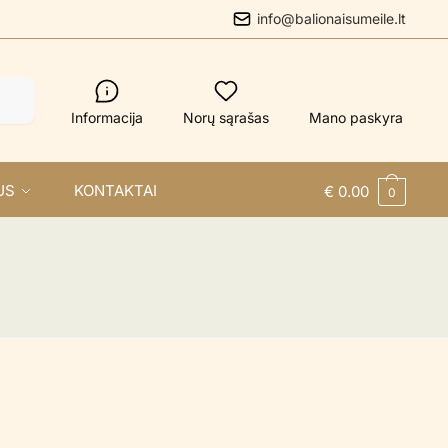
info@balionaisumeile.lt
Informacija
Norų sąrašas
Mano paskyra
US
KONTAKTAI
€
0.00
0