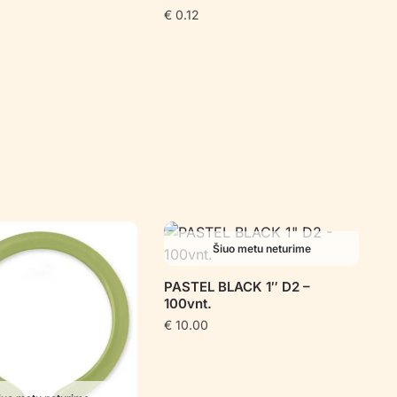
€
0.12
Šiuo metu neturime
PASTEL BLACK 1″ D2 –
100vnt.
€
10.00