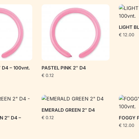
LIGHT BL
€
12.00
 D4 – 100vnt.
PASTEL PINK 2″ D4
€
0.12
EMERALD GREEN 2″ D4
 2″ D4 –
€
0.12
FOGGY PI
€
12.00