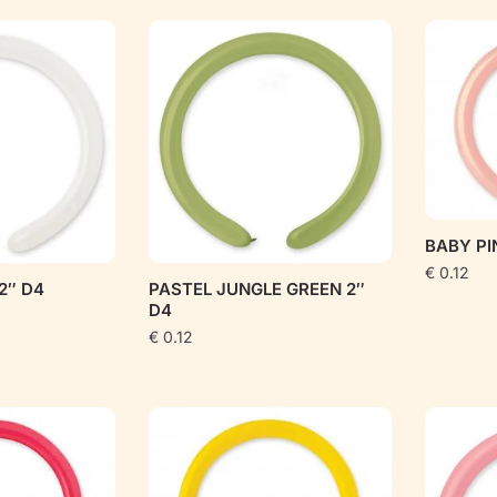
pagal
populiarumą
BABY PI
€
0.12
2″ D4
PASTEL JUNGLE GREEN 2″
D4
€
0.12