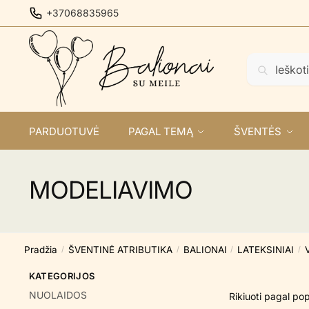
Skip
Skip
+37068835965
to
to
navigation
content
Ieškoti:
Ieškoti
PARDUOTUVĖ
PAGAL TEMĄ
ŠVENTĖS
MODELIAVIMO
Pradžia
ŠVENTINĖ ATRIBUTIKA
BALIONAI
LATEKSINIAI
/
/
/
/
KATEGORIJOS
NUOLAIDOS