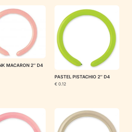
NK MACARON 2″ D4
PASTEL PISTACHIO 2″ D4
€
0.12