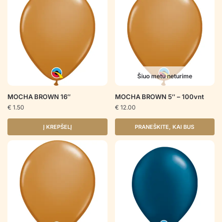
Šiuo metu neturime
MOCHA BROWN 16″
MOCHA BROWN 5″ – 100vnt
€
1.50
€
12.00
Į KREPŠELĮ
PRANEŠKITE, KAI BUS