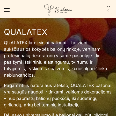
Skip
Skip
to
to
0
navigation
content
QUALATEX
QUALATEX lateksiniai balionai – tai vieni
aukščiausios kokybės balionų rinkoje, vertinami
profesionalių dekoratorių visame pasaulyje. Jie
pasižymi išskirtiniu elastingumu, tvirtumu ir
tolygiomis, ryškiomis spalvomis, kurios ilgai išlieka
neblunkančios.
Pagaminti iš natūralaus latekso, QUALATEX balionai
yra saugūs naudoti ir tinkami įvairioms dekoracijoms
– nuo paprastų balionų puokščių iki sudėtingų
girliandų, arkų bei teminių instaliacijų.
Dėl savo universalumo šie balionai gali būti pildomi