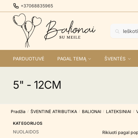
Skip
Skip
+37068835965
to
to
navigation
content
Ieškoti:
Ieškoti
PARDUOTUVĖ
PAGAL TEMĄ
ŠVENTĖS
5" - 12CM
Pradžia
ŠVENTINĖ ATRIBUTIKA
BALIONAI
LATEKSINIAI
/
/
/
/
KATEGORIJOS
NUOLAIDOS