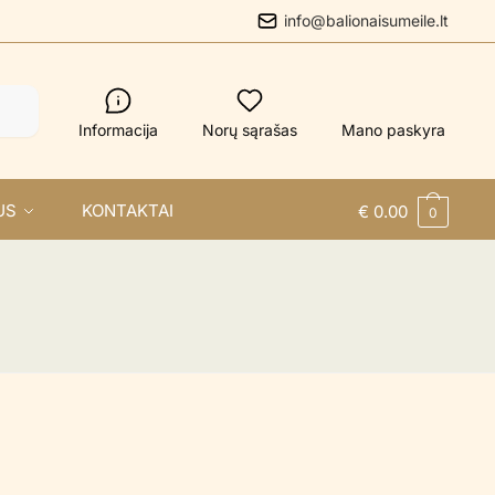
info@balionaisumeile.lt
Informacija
Norų sąrašas
Mano paskyra
US
KONTAKTAI
€
0.00
0