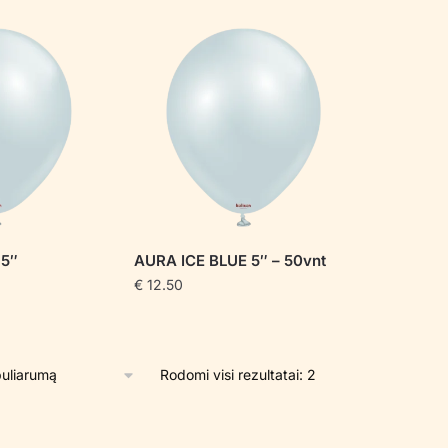
pagal
populiarumą
 5″
AURA ICE BLUE 5″ – 50vnt
€
12.50
Rūšiuojama
Rodomi visi rezultatai: 2
pagal
populiarumą