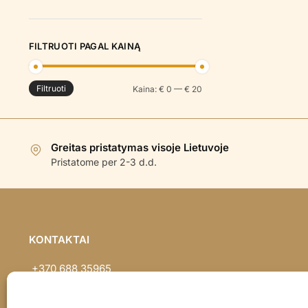
FILTRUOTI PAGAL KAINĄ
Filtruoti
Min
Maks
Kaina:
€ 0
—
€ 20
kaina
kaina
Greitas pristatymas visoje Lietuvoje
Pristatome per 2-3 d.d.
KONTAKTAI
+370 688 35965
info@balionaisumeile.lt
Pulko g. 14, Alytus, LT-62133, Lietuva