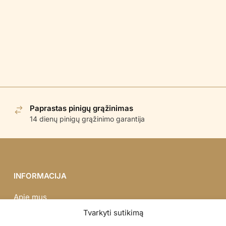
Paprastas pinigų grąžinimas
14 dienų pinigų grąžinimo garantija
INFORMACIJA
Apie mus
Didmena
Tvarkyti sutikimą
Darbų portfolio