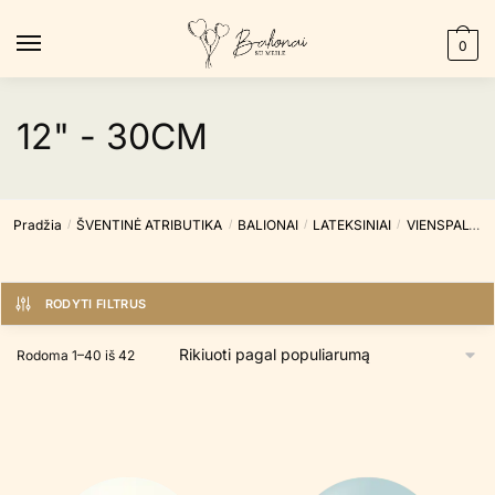
Skip
Skip
to
to
0
navigation
content
12" - 30CM
Pradžia
ŠVENTINĖ ATRIBUTIKA
BALIONAI
LATEKSINIAI
VIENSPALVIAI
/
/
/
/
RODYTI FILTRUS
Rūšiuojama
Rodoma 1–40 iš 42
pagal
populiarumą