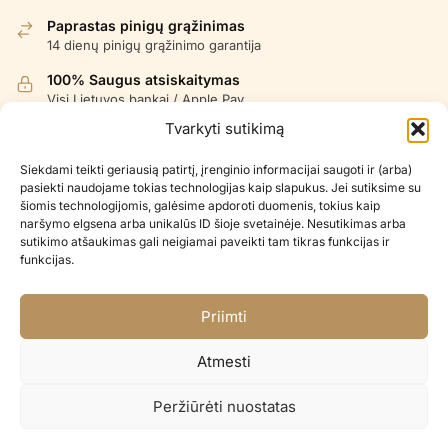
Paprastas pinigų grąžinimas
14 dienų pinigų grąžinimo garantija
100% Saugus atsiskaitymas
Visi Lietuvos bankai / Apple Pay
Tvarkyti sutikimą
Siekdami teikti geriausią patirtį, įrenginio informacijai saugoti ir (arba)
KONTAKTAI
pasiekti naudojame tokias technologijas kaip slapukus. Jei sutiksime su
šiomis technologijomis, galėsime apdoroti duomenis, tokius kaip
naršymo elgsena arba unikalūs ID šioje svetainėje. Nesutikimas arba
+370 688 35965
sutikimo atšaukimas gali neigiamai paveikti tam tikras funkcijas ir
info@balionaisumeile.lt
funkcijas.
Pulko g. 14, Alytus, LT-62133, Lietuva
Priimti
Atmesti
INFORMACIJA
Peržiūrėti nuostatas
Apie mus
Didmena