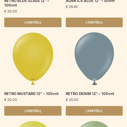
RETRO BLUE GLASS 12″ –
AURA ICE BLUE 12″ – 50vnt
100vnt
€
29.90
€
20.00
Į KREPŠELĮ
Į KREPŠELĮ
RETRO MUSTARD 12″ – 100vnt
RETRO DENIM 12″ – 100vnt
€
20.00
€
20.00
Į KREPŠELĮ
Į KREPŠELĮ