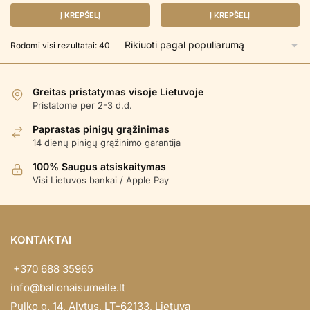
Į KREPŠELĮ
Į KREPŠELĮ
Rūšiuojama
Rodomi visi rezultatai: 40
pagal
populiarumą
Greitas pristatymas visoje Lietuvoje
Pristatome per 2-3 d.d.
Paprastas pinigų grąžinimas
14 dienų pinigų grąžinimo garantija
100% Saugus atsiskaitymas
Visi Lietuvos bankai / Apple Pay
KONTAKTAI
+370 688 35965
info@balionaisumeile.lt
Pulko g. 14, Alytus, LT-62133, Lietuva