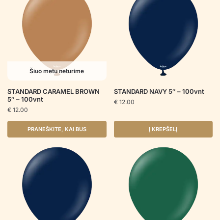
Šiuo metu neturime
STANDARD CARAMEL BROWN
STANDARD NAVY 5″ – 100vnt
5″ – 100vnt
€
12.00
€
12.00
PRANEŠKITE, KAI BUS
Į KREPŠELĮ