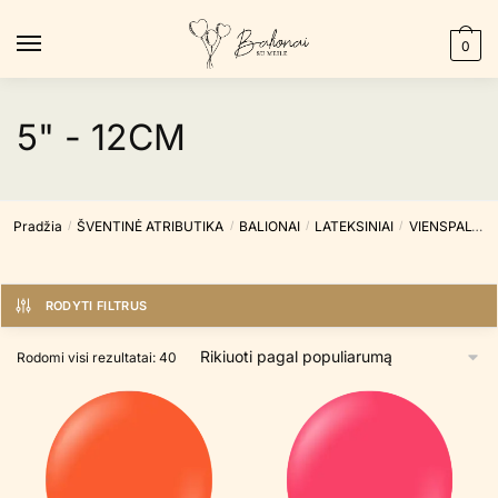
Skip
Skip
to
to
0
navigation
content
5" - 12CM
Pradžia
ŠVENTINĖ ATRIBUTIKA
BALIONAI
LATEKSINIAI
VIENSPALVIAI
/
/
/
/
RODYTI FILTRUS
Rūšiuojama
Rodomi visi rezultatai: 40
pagal
populiarumą