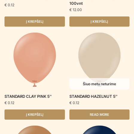
100vnt
€
0.12
€
12.00
Į KREPŠELĮ
Į KREPŠELĮ
Šiuo metu neturime
STANDARD CLAY PINK 5″
STANDARD HAZELNUT 5″
€
0.12
€
0.12
Į KREPŠELĮ
READ MORE