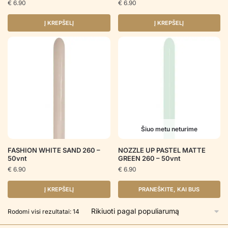
€
6.90
€
6.90
Į KREPŠELĮ
Į KREPŠELĮ
Šiuo metu neturime
FASHION WHITE SAND 260 –
NOZZLE UP PASTEL MATTE
50vnt
GREEN 260 – 50vnt
€
6.90
€
6.90
Į KREPŠELĮ
PRANEŠKITE, KAI BUS
Rūšiuojama
Rodomi visi rezultatai: 14
pagal