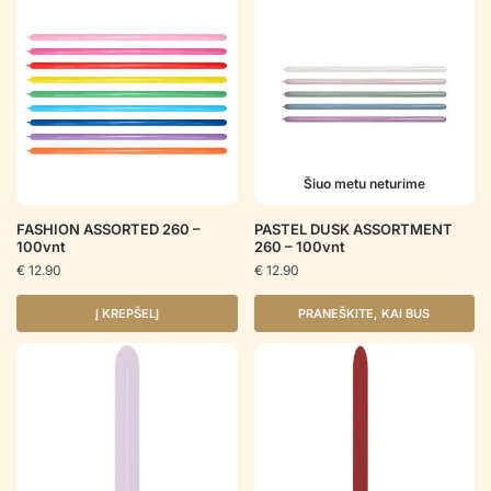
Šiuo metu neturime
FASHION ASSORTED 260 –
PASTEL DUSK ASSORTMENT
100vnt
260 – 100vnt
€
12.90
€
12.90
Į KREPŠELĮ
PRANEŠKITE, KAI BUS