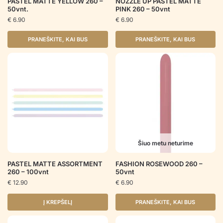
PASTEL MATTE YELLOW 260 –
NOZZLE UP PASTEL MATTE
50vnt.
PINK 260 – 50vnt
€
6.90
€
6.90
PRANEŠKITE, KAI BUS
PRANEŠKITE, KAI BUS
Šiuo metu neturime
PASTEL MATTE ASSORTMENT
FASHION ROSEWOOD 260 –
260 – 100vnt
50vnt
€
12.90
€
6.90
Į KREPŠELĮ
PRANEŠKITE, KAI BUS