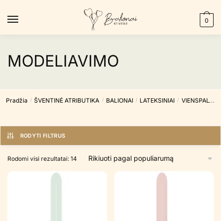
Skip
Skip
to
to
0
navigation
content
MODELIAVIMO
Pradžia
ŠVENTINĖ ATRIBUTIKA
BALIONAI
LATEKSINIAI
VIENSPALVIAI
/
/
/
/
RODYTI FILTRUS
Rūšiuojama
Rodomi visi rezultatai: 14
pagal
populiarumą