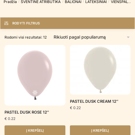
Pradžia
ŠVENTINĖ ATRIBUTIKA
BALIONAI
LATEKSINIAI
VIENSPALVIAI
/
/
/
/
RODYTI FILTRUS
Rūšiuojama
Rodomi visi rezultatai: 12
pagal
populiarumą
PASTEL DUSK CREAM 12″
€
0.22
PASTEL DUSK ROSE 12″
€
0.22
Į KREPŠELĮ
Į KREPŠELĮ