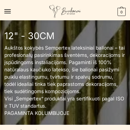
Skip
Skip
to
to
0
navigation
content
12" - 30CM
Aukštos kokybės Sempertex lateksiniai balionai – tai
profesionalų pasirinkimas šventėms, dekoracijoms ir
įspūdingoms instaliacijoms. Pagaminti iš 100%
natūralaus kaučiuko latekso, šie balionai pasižymi
puikiu elastingumu, tvirtumu ir spalvų sodrumu,
todėl idealiai tinka tiek paprastoms dekoracijoms,
tiek sudėtingoms kompozicijoms.
Visi „Sempertex“ produktai yra sertifikuoti pagal ISO
ir TUV standartus.
PAGAMINTA KOLUMBIJOJE