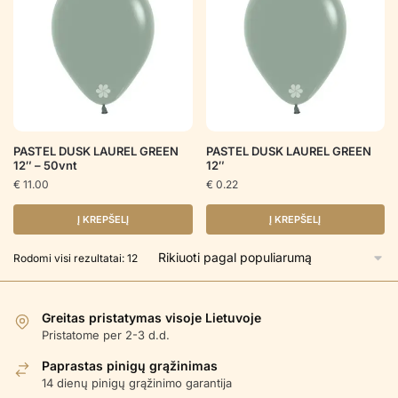
PASTEL DUSK LAUREL GREEN
PASTEL DUSK LAUREL GREEN
12″ – 50vnt
12″
€
11.00
€
0.22
Į KREPŠELĮ
Į KREPŠELĮ
Rūšiuojama
Rodomi visi rezultatai: 12
pagal
populiarumą
Greitas pristatymas visoje Lietuvoje
Pristatome per 2-3 d.d.
Paprastas pinigų grąžinimas
14 dienų pinigų grąžinimo garantija