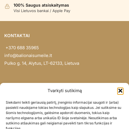
100% Saugus atsiskaitymas
Visi Lietuvos bankai / Apple Pay
KONTAKTAI
+370 688 35965
info@balionaisumeile.lt
Pulko g. 14, Alytus, LT-62133, Lietuva
INFORMACIJA
Tvarkyti sutikimą
Apie mus
Siekdami teikti geriausią patirtį, įrenginio informacijai saugoti ir (arba)
Didmena
pasiekti naudojame tokias technologijas kaip slapukus. Jei sutiksime su
šiomis technologijomis, galėsime apdoroti duomenis, tokius kaip
Darbų portfolio
naršymo elgsena arba unikalūs ID šioje svetainėje. Nesutikimas arba
Privatumo politika
sutikimo atšaukimas gali neigiamai paveikti tam tikras funkcijas ir
funkcijas.