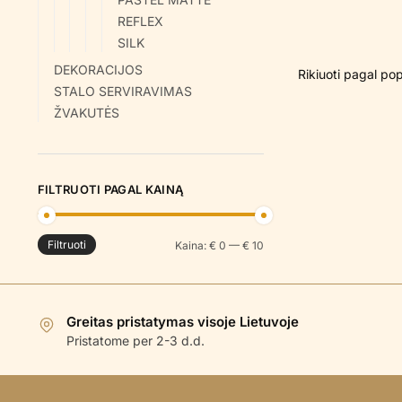
REFLEX
SILK
DEKORACIJOS
STALO SERVIRAVIMAS
ŽVAKUTĖS
FILTRUOTI PAGAL KAINĄ
Filtruoti
Min
Maks
Kaina:
€ 0
—
€ 10
kaina
kaina
Greitas pristatymas visoje Lietuvoje
Pristatome per 2-3 d.d.