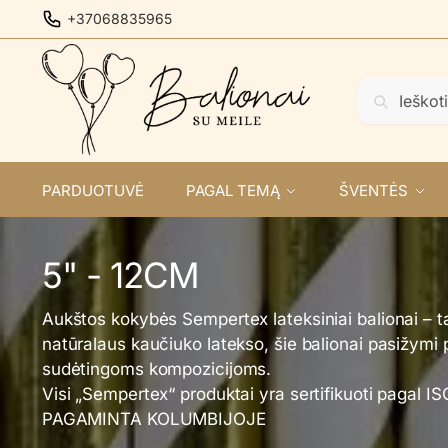
Skip
Skip
+37068835965
to
to
navigation
content
Ieškoti:
Ieškoti
PARDUOTUVĖ
PAGAL TEMĄ
ŠVENTĖS
5" - 12CM
Aukštos kokybės Sempertex lateksiniai balionai – t
natūralaus kaučiuko latekso, šie balionai pasižymi 
sudėtingoms kompozicijoms.
Visi „Sempertex“ produktai yra sertifikuoti pagal I
PAGAMINTA KOLUMBIJOJE