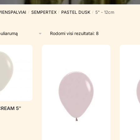
VIENSPALVIAI
SEMPERTEX
PASTEL DUSK
5" - 12cm
/
/
/
Rūšiuojama
Rodomi visi rezultatai: 8
pagal
populiarumą
CREAM 5″