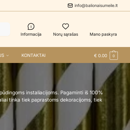
info@balionaisumeile.lt
Informacija
Norų sąrašas
Mano paskyra
US
KONTAKTAI
€
0.00
0
įspūdingoms instaliacijoms. Pagaminti iš 100%
liai tinka tiek paprastoms dekoracijoms, tiek