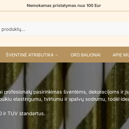
Nemokamas pristatymas nuo 100 Eur
ŠVENTINĖ ATRIBUTIKA
ORO BALIONAI
APIE M
ai profesionalų pasirinkimas šventėms, dekoracijoms ir 
puikiu elastingumu, tvirtumu ir spalvų sodrumu, todėl idea
SO ir TUV standartus.