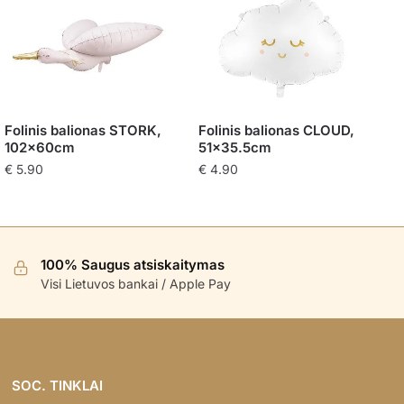
Folinis balionas STORK,
Folinis balionas CLOUD,
102x60cm
51×35.5cm
€
5.90
€
4.90
100% Saugus atsiskaitymas
Visi Lietuvos bankai / Apple Pay
SOC. TINKLAI