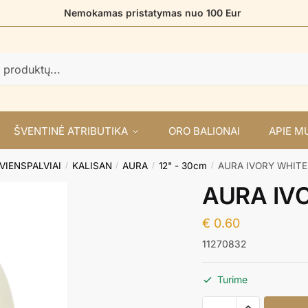
Nemokamas pristatymas nuo 100 Eur
ŠVENTINĖ ATRIBUTIKA
ORO BALIONAI
APIE M
VIENSPALVIAI
KALISAN
AURA
12" - 30cm
AURA IVORY WHITE 
/
/
/
/
AURA IVO
€
0.60
11270832
Turime
produkto