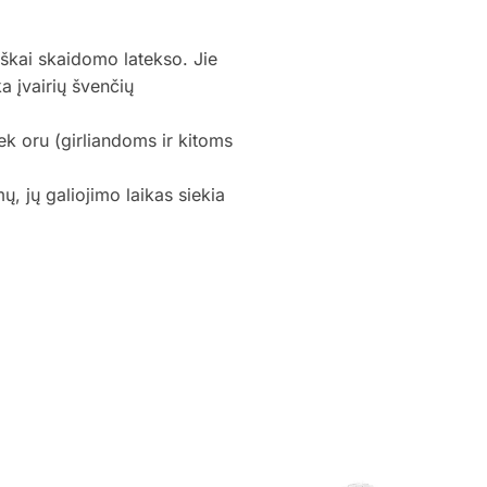
iškai skaidomo latekso. Jie
ka įvairių švenčių
iek oru (girliandoms ir kitoms
, jų galiojimo laikas siekia