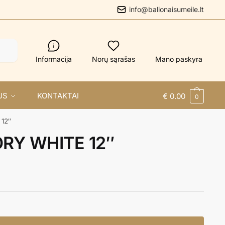
info@balionaisumeile.lt
Informacija
Norų sąrašas
Mano paskyra
US
KONTAKTAI
€
0.00
0
12″
RY WHITE 12″