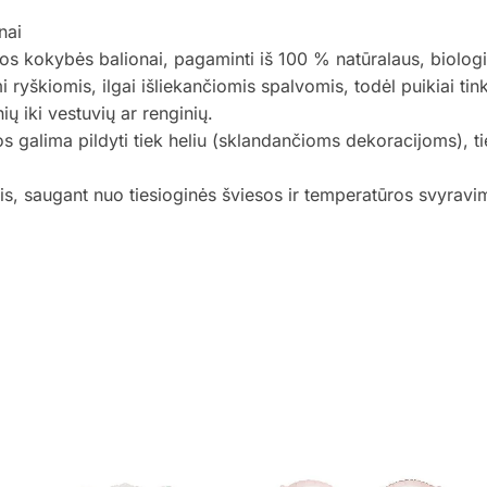
nai
os kokybės balionai, pagaminti iš 100 % natūralaus, biolog
ymi ryškiomis, ilgai išliekančiomis spalvomis, todėl puikiai tin
ų iki vestuvių ar renginių.
os galima pildyti tiek heliu (sklandančioms dekoracijoms), t
, saugant nuo tiesioginės šviesos ir temperatūros svyravimų