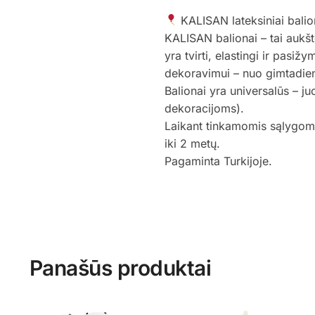
KALISAN lateksiniai balio
KALISAN balionai – tai aukšt
yra tvirti, elastingi ir pasiž
dekoravimui – nuo gimtadieni
Balionai yra universalūs – ju
dekoracijoms).
Laikant tinkamomis sąlygomis
iki 2 metų.
Pagaminta Turkijoje.
Panašūs produktai