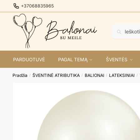
Skip
Skip
+37068835965
to
to
navigation
content
Ieškoti:
Ieškoti
PARDUOTUVĖ
PAGAL TEMĄ
ŠVENTĖS
Pradžia
ŠVENTINĖ ATRIBUTIKA
BALIONAI
LATEKSINIAI
/
/
/
/