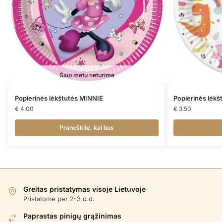
Šiuo metu neturime
Popierinės lėkštutės MINNIE
Popierinės lė
€
4.00
€
3.50
Praneškite, kai bus
Greitas pristatymas visoje Lietuvoje
Pristatome per 2-3 d.d.
Paprastas pinigų grąžinimas