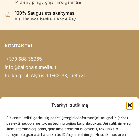
14 dienų pinigų grąžinimo garantija
100% Saugus atsiskaitymas
Visi Lietuvos bankai / Apple Pay
KONTAKTAI
+370 688 35965
info@balionaisumeile.lt
Pulko g. 14, Alytus, LT-62133, Lietuva
INFORMACIJA
Tvarkyti sutikimą
Apie mus
Siekdami teikti geriausią patirtį, įrenginio informacijai saugoti ir (arba)
Didmena
pasiekti naudojame tokias technologijas kaip slapukus. Jei sutiksime su
šiomis technologijomis, galėsime apdoroti duomenis, tokius kaip
Darbų portfolio
naršymo elgsena arba unikalūs ID šioje svetainėje. Nesutikimas arba