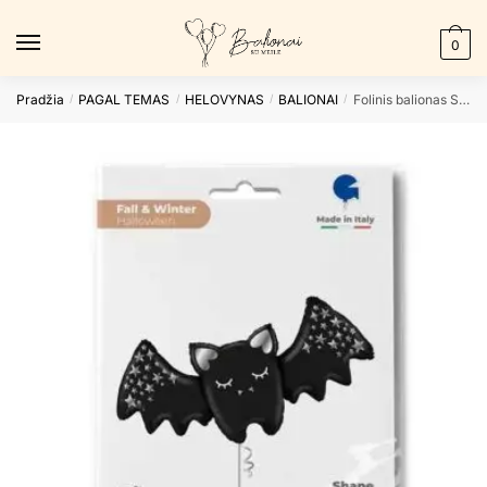
Skip
Skip
to
to
0
navigation
content
Pradžia
PAGAL TEMAS
HELOVYNAS
BALIONAI
Folinis balionas SPARKLING BAT
/
/
/
/