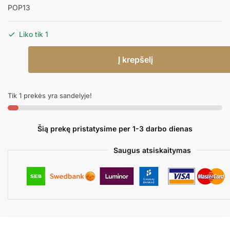
POP13
Liko tik 1
produkto
Į krepšelį
kiekis:
Dėžutės
spragėsiams
Tik 1 prekės yra sandelyje!
BOO
Šią prekę pristatysime per 1-3 darbo dienas
Saugus atsiskaitymas