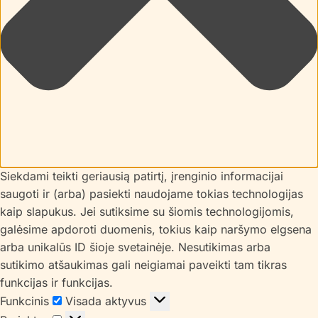
Siekdami teikti geriausią patirtį, įrenginio informacijai
saugoti ir (arba) pasiekti naudojame tokias technologijas
kaip slapukus. Jei sutiksime su šiomis technologijomis,
galėsime apdoroti duomenis, tokius kaip naršymo elgsena
arba unikalūs ID šioje svetainėje. Nesutikimas arba
sutikimo atšaukimas gali neigiamai paveikti tam tikras
funkcijas ir funkcijas.
Funkcinis
Funkcinis
Visada aktyvus