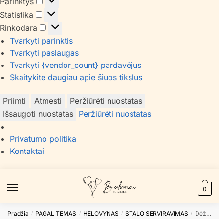
Parinktys
Parinktys
Statistika
Statistika
Rinkodara
Rinkodara
Tvarkyti parinktis
Tvarkyti paslaugas
Tvarkyti {vendor_count} pardavėjus
Skaitykite daugiau apie šiuos tikslus
Priimti
Atmesti
Peržiūrėti nuostatas
Išsaugoti nuostatas
Peržiūrėti nuostatas
Privatumo politika
Kontaktai
Skip
Skip
to
to
0
navigation
content
Pradžia
PAGAL TEMAS
HELOVYNAS
STALO SERVIRAVIMAS
Dėžutės spragėsiams BOO
/
/
/
/