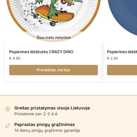
Šiuo metu neturime
Popierinės lėkštutės CRAZY DINO
Popierinės lėk
€
4.50
€
2.50
Praneškite, kai bus
Greitas pristatymas visoje Lietuvoje
Pristatome per 2-3 d.d.
Paprastas pinigų grąžinimas
14 dienų pinigų grąžinimo garantija