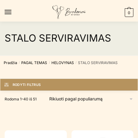
Skip
Skip
to
to
0
navigation
content
STALO SERVIRAVIMAS
Pradžia
PAGAL TEMAS
HELOVYNAS
STALO SERVIRAVIMAS
/
/
/
RODYTI FILTRUS
Rūšiuojama
Rodoma 1–40 iš 51
pagal
populiarumą