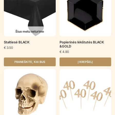
Šiuo metu neturime
Staltiesė BLACK
Popierinės lėkštutės BLACK
&GOLD
€
3.50
€
4.90
PRANEŠKITE, KAI BUS
Į KREPŠELĮ