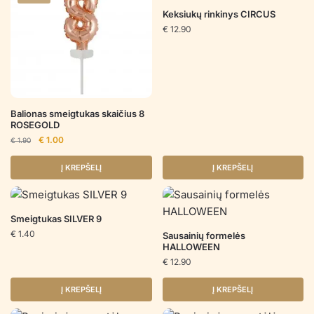
Keksiukų rinkinys CIRCUS
€
12.90
Balionas smeigtukas skaičius 8
ROSEGOLD
Original
Current
€
1.00
€
1.90
price
price
was:
is:
Į KREPŠELĮ
Į KREPŠELĮ
€ 1.90.
€ 1.00.
Smeigtukas SILVER 9
€
1.40
Sausainių formelės
HALLOWEEN
€
12.90
Į KREPŠELĮ
Į KREPŠELĮ