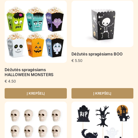
Dėžutės spragėsiams BOO
€
5.50
Dėžutės spragėsiams
HALLOWEEN MONSTERS
€
4.50
Į KREPŠELĮ
Į KREPŠELĮ