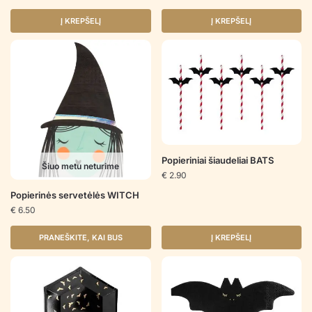
Į KREPŠELĮ
Į KREPŠELĮ
Popieriniai šiaudeliai BATS
Šiuo metu neturime
€
2.90
Popierinės servetėlės WITCH
€
6.50
PRANEŠKITE, KAI BUS
Į KREPŠELĮ