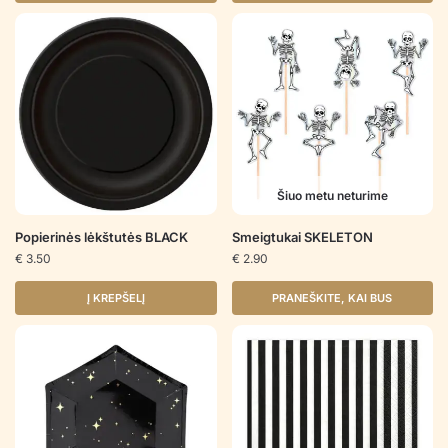
Šiuo metu neturime
Popierinės lėkštutės BLACK
Smeigtukai SKELETON
€
3.50
€
2.90
Į KREPŠELĮ
PRANEŠKITE, KAI BUS