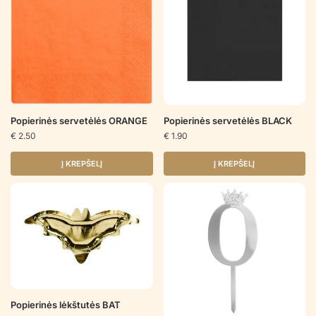
Popierinės servetėlės BLACK
Popierinės servetėlės ORANGE
€
1.90
€
2.50
Į KREPŠELĮ
Į KREPŠELĮ
Popierinės lėkštutės BAT