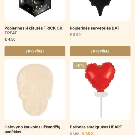
Popierinės lėkštutės TRICK OR
Popierinės servetėlės BAT
TREAT
€
5.90
€
4.50
Į KREPŠELĮ
Į KREPŠELĮ
-47%
Helovyno kaukolės užkandžių
Balionas smeigtukas HEART
padėklas
Original
Current
€
1.00
€
1.90