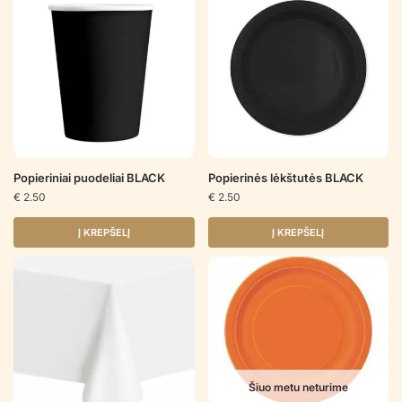
Popieriniai puodeliai BLACK
Popierinės lėkštutės BLACK
€
2.50
€
2.50
Į KREPŠELĮ
Į KREPŠELĮ
Šiuo metu neturime