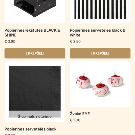
Popierinės lėkštutės BLACK &
Popierinės servetėlės black &
SHINE
white
€
3.90
€
3.50
Į KREPŠELĮ
Į KREPŠELĮ
Žvakė EYE
Šiuo metu neturime
€
1.00
Popierinės servetėlės black