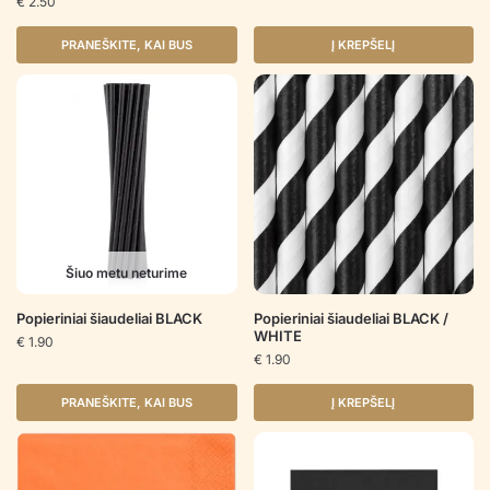
€
2.50
PRANEŠKITE, KAI BUS
Į KREPŠELĮ
Šiuo metu neturime
Popieriniai šiaudeliai BLACK
Popieriniai šiaudeliai BLACK /
WHITE
€
1.90
€
1.90
PRANEŠKITE, KAI BUS
Į KREPŠELĮ