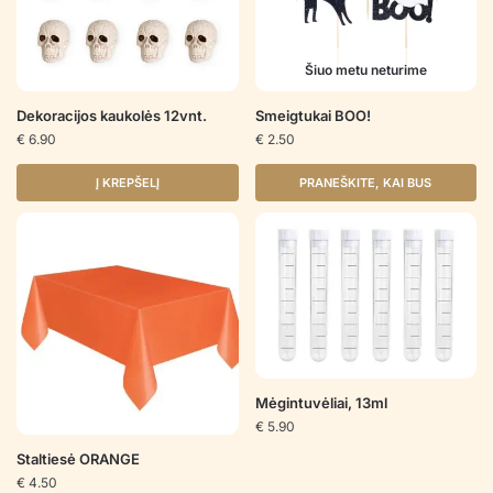
Šiuo metu neturime
Dekoracijos kaukolės 12vnt.
Smeigtukai BOO!
€
6.90
€
2.50
Į KREPŠELĮ
PRANEŠKITE, KAI BUS
Mėgintuvėliai, 13ml
€
5.90
Staltiesė ORANGE
€
4.50