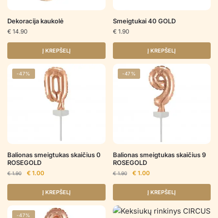
Dekoracija kaukolė
Smeigtukai 40 GOLD
€
14.90
€
1.90
Į KREPŠELĮ
Į KREPŠELĮ
-47%
-47%
Balionas smeigtukas skaičius 0
Balionas smeigtukas skaičius 9
ROSEGOLD
ROSEGOLD
Original
Current
Original
Current
€
1.00
€
1.00
€
1.90
€
1.90
price
price
price
price
was:
is:
was:
is:
Į KREPŠELĮ
Į KREPŠELĮ
€ 1.90.
€ 1.00.
€ 1.90.
€ 1.00.
-47%