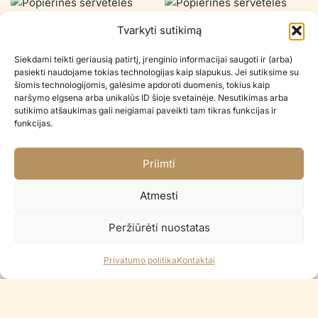
Tvarkyti sutikimą
Popierinės servetėles BOO!
Popierinės servetėlės ORANGE
€
6.50
€
2.20
Siekdami teikti geriausią patirtį, įrenginio informacijai saugoti ir (arba)
pasiekti naudojame tokias technologijas kaip slapukus. Jei sutiksime su
šiomis technologijomis, galėsime apdoroti duomenis, tokius kaip
Į KREPŠELĮ
Į KREPŠELĮ
naršymo elgsena arba unikalūs ID šioje svetainėje. Nesutikimas arba
sutikimo atšaukimas gali neigiamai paveikti tam tikras funkcijas ir
funkcijas.
Šiuo metu neturime
Popieriniai šiaudeliai BLACK
Popierinės lėkštutės CAT
Priimti
WITH DOTS
BLACK
€
1.90
€
4.00
Atmesti
PRANEŠKITE, KAI BUS
Į KREPŠELĮ
Peržiūrėti nuostatas
Privatumo politika
Kontaktai
Popierinės lėkštutės PUMPKIN
Popieriniai puodeliai TRICK OR
TREAT
€
5.50
€
3.00