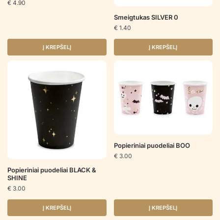
€
4.90
Smeigtukas SILVER 0
€
1.40
Į KREPŠELĮ
Į KREPŠELĮ
Popieriniai puodeliai BOO
€
3.00
Popieriniai puodeliai BLACK &
SHINE
€
3.00
Į KREPŠELĮ
Į KREPŠELĮ