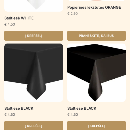
Popierinės lėkštutės ORANGE
€
2.50
Staltiesė WHITE
€
4.50
Į KREPŠELĮ
PRANEŠKITE, KAI BUS
Staltiesė BLACK
Staltiesė BLACK
€
4.50
€
4.50
Į KREPŠELĮ
Į KREPŠELĮ