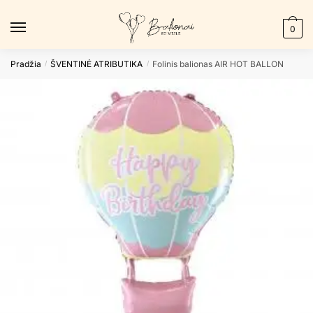
Skip
Skip
to
to
0
navigation
content
Pradžia
ŠVENTINĖ ATRIBUTIKA
Folinis balionas AIR HOT BALLON
/
/