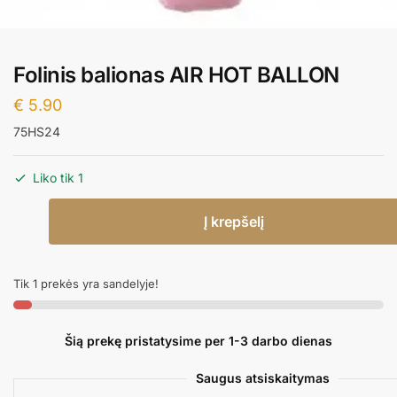
Folinis balionas AIR HOT BALLON
€
5.90
75HS24
Liko tik 1
produkto
Į krepšelį
kiekis:
Folinis
balionas
Tik 1 prekės yra sandelyje!
AIR
HOT
BALLON
Šią prekę pristatysime per 1-3 darbo dienas
Saugus atsiskaitymas