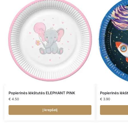
Popierinės lėkštutės ELEPHANT PINK
Popierinės lėk
€
4.50
€
3.90
Į krepšelį