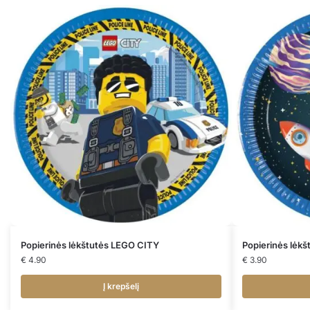
Popierinės lėkštutės LEGO CITY
Popierinės lėk
€
4.90
€
3.90
Į krepšelį