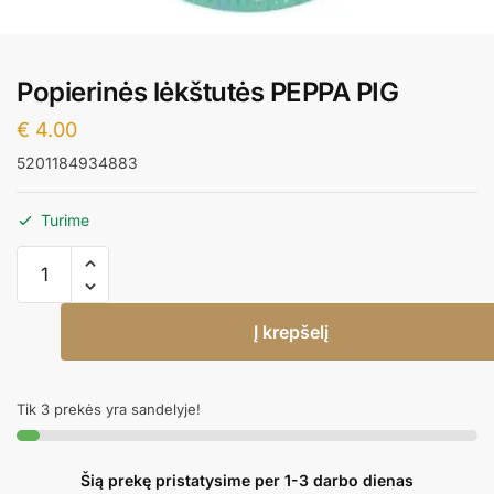
Popierinės lėkštutės PEPPA PIG
€
4.00
5201184934883
Turime
produkto
kiekis:
Popierinės
Į krepšelį
lėkštutės
PEPPA
PIG
Tik 3 prekės yra sandelyje!
Šią prekę pristatysime per 1-3 darbo dienas