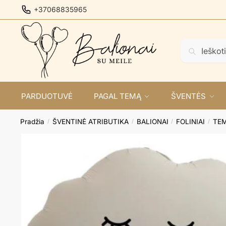
Skip
Skip
+37068835965
to
to
navigation
content
Ieškoti:
Ieškoti
PARDUOTUVĖ
PAGAL TEMĄ
ŠVENTĖS
Pradžia
ŠVENTINĖ ATRIBUTIKA
BALIONAI
FOLINIAI
TEM
/
/
/
/