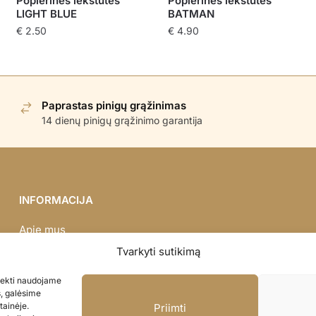
Popierinės lėkštutės
Popierinės lėkštutės
LIGHT BLUE
BATMAN
€
2.50
€
4.90
Paprastas pinigų grąžinimas
14 dienų pinigų grąžinimo garantija
INFORMACIJA
Apie mus
Didmena
Tvarkyti sutikimą
Darbų portfolio
asiekti naudojame
Privatumo politika
s, galėsime
Parduotuvės politika
tainėje.
Priimti