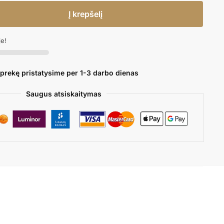
Į krepšelį
je!
 prekę pristatysime per 1-3 darbo dienas
Saugus atsiskaitymas