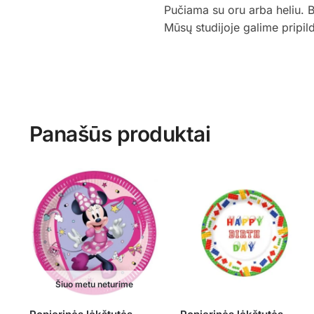
Pučiama su oru arba heliu. 
Mūsų studijoje galime pripil
Panašūs produktai
Šiuo metu neturime