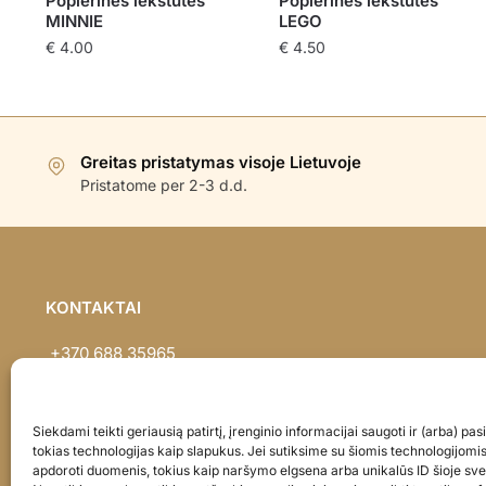
Popierinės lėkštutės
Popierinės lėkštutės
MINNIE
LEGO
€
4.00
€
4.50
Greitas pristatymas visoje Lietuvoje
Pristatome per 2-3 d.d.
KONTAKTAI
+370 688 35965
info@balionaisumeile.lt
Pulko g. 14, Alytus, LT-62133, Lietuva
Siekdami teikti geriausią patirtį, įrenginio informacijai saugoti ir (arba) p
tokias technologijas kaip slapukus. Jei sutiksime su šiomis technologijomi
apdoroti duomenis, tokius kaip naršymo elgsena arba unikalūs ID šioje sve