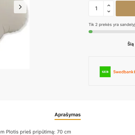
produkto
kiekis:
Folinis
Tik 2 prekės yra sandely
balionas
CLOUD
MATTE
Šią
CREAMY
LATTE
nepakuotas
Aprašymas
cm Plotis prieš pripūtimą: 70 cm