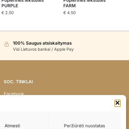
Popierinės lėkštutės
Popierinės lėkštutės
PURPLE
FARM
€
2.50
€
4.50
100% Saugus atsiskaitymas
Visi Lietuvos bankai / Apple Pay
SOC. TINKLAI
Facebook
Instagram
Atmesti
Peržiūrėti nuostatas