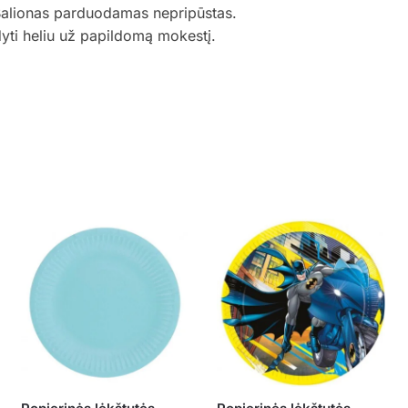
Balionas parduodamas nepripūstas.
dyti heliu už papildomą mokestį.