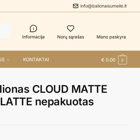
info@balionaisumeile.lt
Informacija
Norų sąrašas
Mano paskyra
US
KONTAKTAI
€
0.00
0
balionas CLOUD MATTE
LATTE nepakuotas