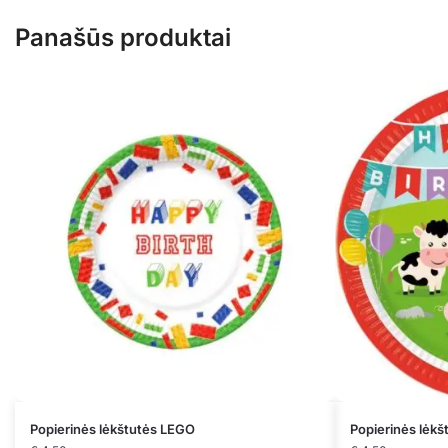
Panašūs produktai
Popierinės lėkštutės LEGO
Popierinės lėk