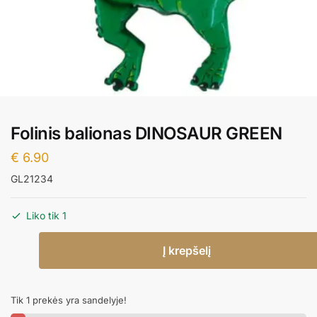
Folinis balionas DINOSAUR GREEN
€
6.90
GL21234
Liko tik 1
produkto
Į krepšelį
kiekis:
Folinis
balionas
Tik 1 prekės yra sandelyje!
DINOSAUR