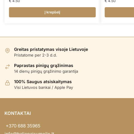
€
4.50
€
4.50
Į krepšelį
Greitas pristatymas visoje Lietuvoje
Pristatome per 2-3 d.d.
Paprastas pinigų grąžinimas
14 dienų pinigų grąžinimo garantija
100% Saugus atsiskaitymas
Visi Lietuvos bankai / Apple Pay
KONTAKTAI
+370 688 35965
info@balionaisumeile.lt