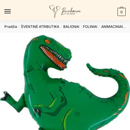
Skip
Skip
to
to
0
navigation
content
Pradžia
ŠVENTINĖ ATRIBUTIKA
BALIONAI
FOLINIAI
ANIMACINIAI
F
/
/
/
/