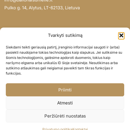
Pulko g. 14, Alytus, LT-62133, Lietuva
INFORMACIJA
Tvarkyti sutikimą
Apie mus
Siekdami teikti geriausią patirtį, įrenginio informacijai saugoti ir (arba)
Didmena
pasiekti naudojame tokias technologijas kaip slapukus. Jei sutiksime su
šiomis technologijomis, galėsime apdoroti duomenis, tokius kaip
Darbų portfolio
naršymo elgsena arba unikalūs ID šioje svetainėje. Nesutikimas arba
Privatumo politika
sutikimo atšaukimas gali neigiamai paveikti tam tikras funkcijas ir
funkcijas.
Parduotuvės politika
SOC. TINKLAI
Priimti
Facebook
Atmesti
Instagram
Peržiūrėti nuostatas
© BALIONAISUMEILE 2024
Privatumo politika
Kontaktai