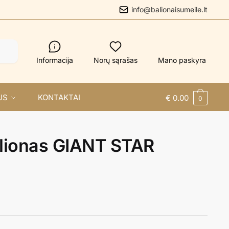
info@balionaisumeile.lt
Informacija
Norų sąrašas
Mano paskyra
US
KONTAKTAI
€
0.00
0
alionas GIANT STAR