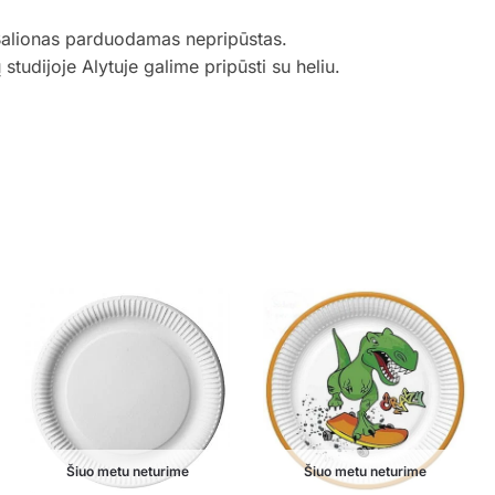
Balionas parduodamas nepripūstas.
udijoje Alytuje galime pripūsti su heliu.
Šiuo metu neturime
Šiuo metu neturime