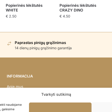
Popierinės lėkštutės
Popierinės lėkštutės
WHITE
CRAZY DINO
€
2.50
€
4.50
Paprastas pinigų grąžinimas
14 dienų pinigų grąžinimo garantija
INFORMACIJA
Apie mus
Didmena
Tvarkyti sutikimą
Darbų portfolio
asiekti naudojame
Privatumo politika
s, galėsime