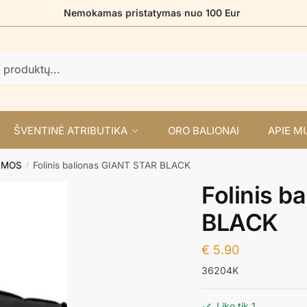
Nemokamas pristatymas nuo 100 Eur
ŠVENTINĖ ATRIBUTIKA
ORO BALIONAI
APIE M
RMOS
Folinis balionas GIANT STAR BLACK
/
Folinis b
BLACK
€
5.90
36204K
Liko tik 1