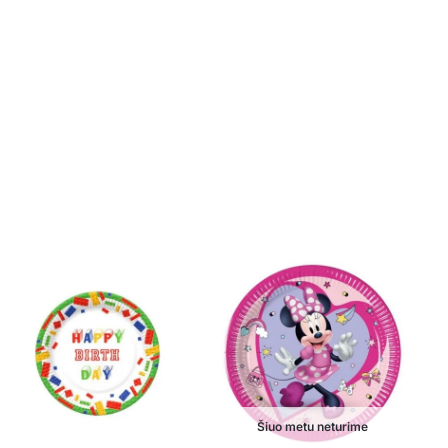
Šiuo metu neturime