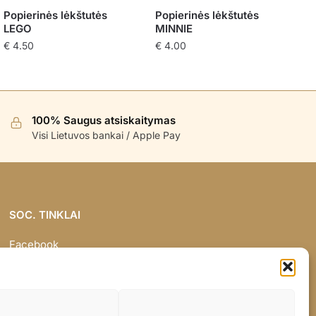
Popierinės lėkštutės
Popierinės lėkštutės
LEGO
MINNIE
€
4.50
€
4.00
100% Saugus atsiskaitymas
Visi Lietuvos bankai / Apple Pay
SOC. TINKLAI
Facebook
Instagram