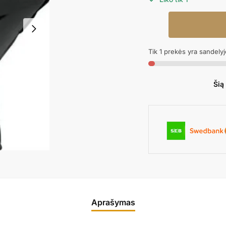
produkto
kiekis:
Folinis
Tik 1 prekės yra sandelyj
balionas
GIANT
STAR
Šią
BLACK
Aprašymas