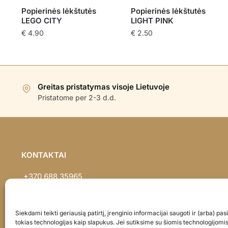
Popierinės lėkštutės
Popierinės lėkštutės
LEGO CITY
LIGHT PINK
€
4.90
€
2.50
Greitas pristatymas visoje Lietuvoje
Pristatome per 2-3 d.d.
KONTAKTAI
+370 688 35965
info@balionaisumeile.lt
Pulko g. 14, Alytus, LT-62133, Lietuva
Siekdami teikti geriausią patirtį, įrenginio informacijai saugoti ir (arba) p
tokias technologijas kaip slapukus. Jei sutiksime su šiomis technologijomi