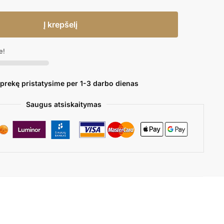
Į krepšelį
e!
 prekę pristatysime per 1-3 darbo dienas
Saugus atsiskaitymas