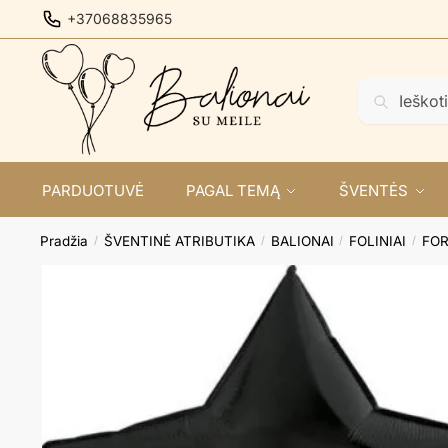
Skip
Skip
+37068835965
to
to
navigation
content
Ieškoti:
Ieškoti
PARDUOTUVĖ
PAGAL TEMĄ
ŠVENTĖS
Pradžia
ŠVENTINĖ ATRIBUTIKA
BALIONAI
FOLINIAI
FO
/
/
/
/