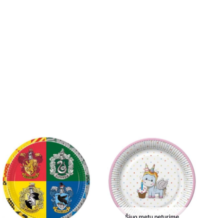
Šiuo metu neturime