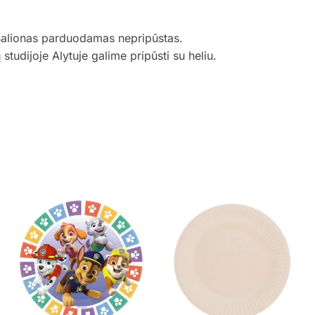
Balionas parduodamas nepripūstas.
udijoje Alytuje galime pripūsti su heliu.