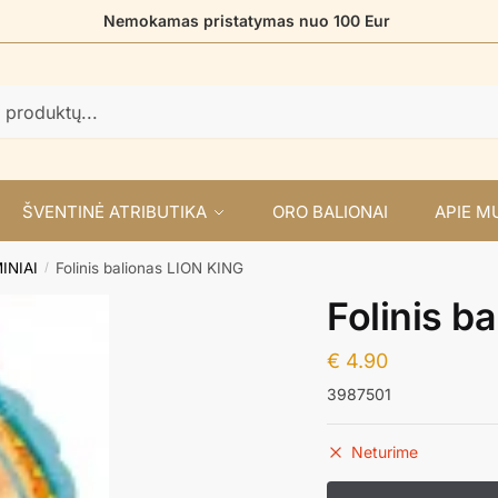
Nemokamas pristatymas nuo 100 Eur
ŠVENTINĖ ATRIBUTIKA
ORO BALIONAI
APIE M
INIAI
Folinis balionas LION KING
/
Folinis b
€
4.90
3987501
Neturime