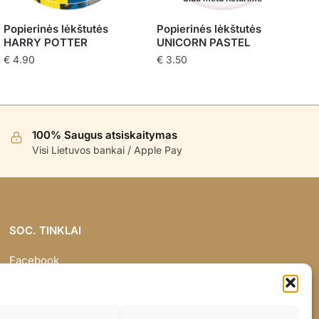
Popierinės lėkštutės
Popierinės lėkštutės
HARRY POTTER
UNICORN PASTEL
€
4.90
€
3.50
100% Saugus atsiskaitymas
Visi Lietuvos bankai / Apple Pay
SOC. TINKLAI
Facebook
Instagram