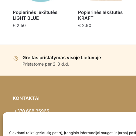
Popierinės lėkštutės
Popierinės lėkštutės
LIGHT BLUE
KRAFT
€
2.50
€
2.90
Greitas pristatymas visoje Lietuvoje
Pristatome per 2-3 d.d.
KONTAKTAI
+370 688 35965
info@balionaisumeile.lt
Pulko g. 14, Alytus, LT-62133, Lietuva
Siekdami teikti geriausią patirtį, įrenginio informacijai saugoti ir (arba) p