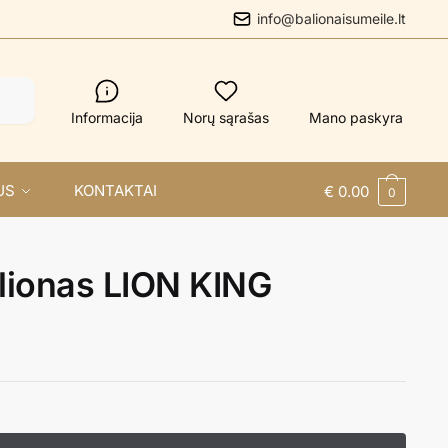
info@balionaisumeile.lt
Informacija
Norų sąrašas
Mano paskyra
US
KONTAKTAI
€
0.00
0
alionas LION KING