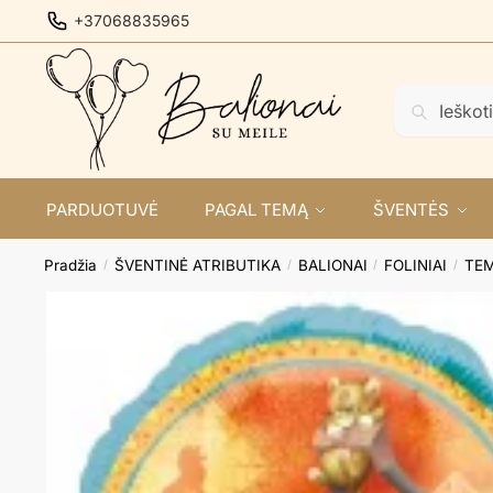
Skip
Skip
+37068835965
to
to
navigation
content
Ieškoti:
Ieškoti
PARDUOTUVĖ
PAGAL TEMĄ
ŠVENTĖS
Pradžia
ŠVENTINĖ ATRIBUTIKA
BALIONAI
FOLINIAI
TEM
/
/
/
/