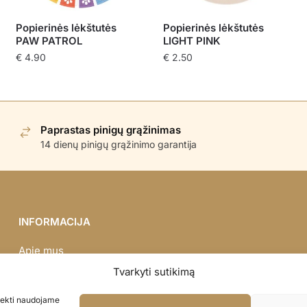
Popierinės lėkštutės
Popierinės lėkštutės
PAW PATROL
LIGHT PINK
€
4.90
€
2.50
Paprastas pinigų grąžinimas
14 dienų pinigų grąžinimo garantija
INFORMACIJA
Apie mus
Didmena
Tvarkyti sutikimą
Darbų portfolio
asiekti naudojame
Privatumo politika