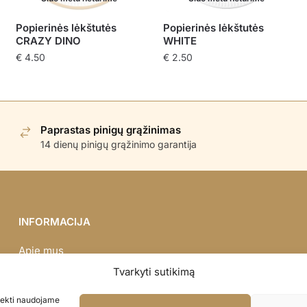
Popierinės lėkštutės
Popierinės lėkštutės
CRAZY DINO
WHITE
€
4.50
€
2.50
Paprastas pinigų grąžinimas
14 dienų pinigų grąžinimo garantija
INFORMACIJA
Apie mus
Didmena
Tvarkyti sutikimą
Darbų portfolio
asiekti naudojame
Privatumo politika