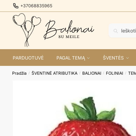
Skip
Skip
+37068835965
to
to
navigation
content
Ieškoti:
Ieškoti
PARDUOTUVĖ
PAGAL TEMĄ
ŠVENTĖS
Pradžia
ŠVENTINĖ ATRIBUTIKA
BALIONAI
FOLINIAI
TEM
/
/
/
/