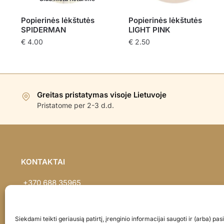
Popierinės lėkštutės
Popierinės lėkštutės
SPIDERMAN
LIGHT PINK
€
4.00
€
2.50
Greitas pristatymas visoje Lietuvoje
Pristatome per 2-3 d.d.
KONTAKTAI
+370 688 35965
info@balionaisumeile.lt
Pulko g. 14, Alytus, LT-62133, Lietuva
Siekdami teikti geriausią patirtį, įrenginio informacijai saugoti ir (arba) p