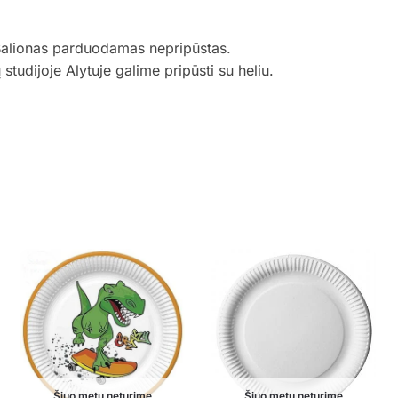
Balionas parduodamas nepripūstas.
udijoje Alytuje galime pripūsti su heliu.
Šiuo metu neturime
Šiuo metu neturime