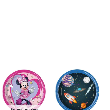
Šiuo metu neturime