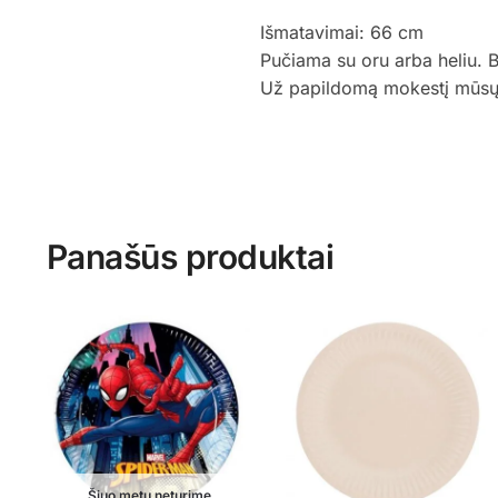
Išmatavimai: 66 cm
Pučiama su oru arba heliu. 
Už papildomą mokestį mūsų st
Panašūs produktai
Šiuo metu neturime