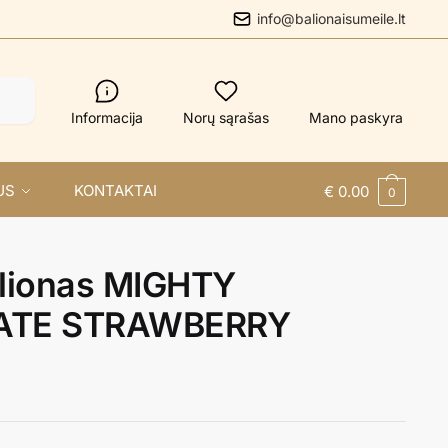
info@balionaisumeile.lt
Informacija
Norų sąrašas
Mano paskyra
US
KONTAKTAI
€
0.00
0
alionas MIGHTY
ATE STRAWBERRY