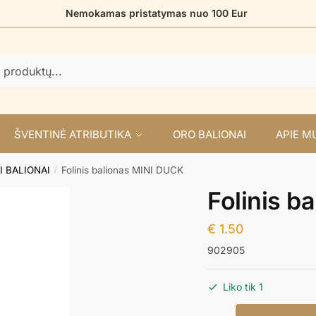
Nemokamas pristatymas nuo 100 Eur
ŠVENTINĖ ATRIBUTIKA
ORO BALIONAI
APIE M
I BALIONAI
Folinis balionas MINI DUCK
/
Folinis b
€
1.50
902905
Liko tik 1
produkto