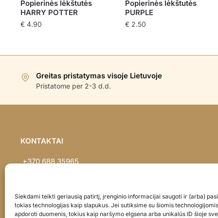
Popierinės lėkštutės
Popierinės lėkštutės
HARRY POTTER
PURPLE
€
4.90
€
2.50
Greitas pristatymas visoje Lietuvoje
Pristatome per 2-3 d.d.
KONTAKTAI
+370 688 35965
info@balionaisumeile.lt
Pulko g. 14, Alytus, LT-62133, Lietuva
Siekdami teikti geriausią patirtį, įrenginio informacijai saugoti ir (arba) p
tokias technologijas kaip slapukus. Jei sutiksime su šiomis technologijomi
apdoroti duomenis, tokius kaip naršymo elgsena arba unikalūs ID šioje sve