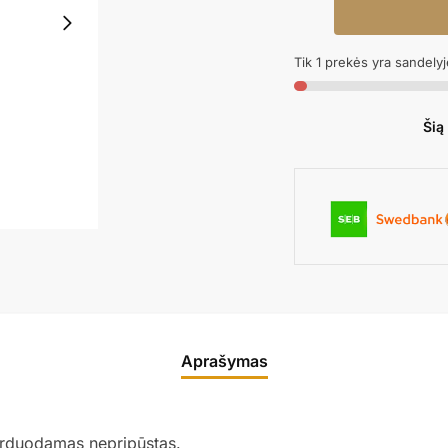
kiekis:
Folinis
Tik 1 prekės yra sandelyj
balionas
MINI
DUCK
Šią
Aprašymas
arduodamas nepripūstas.