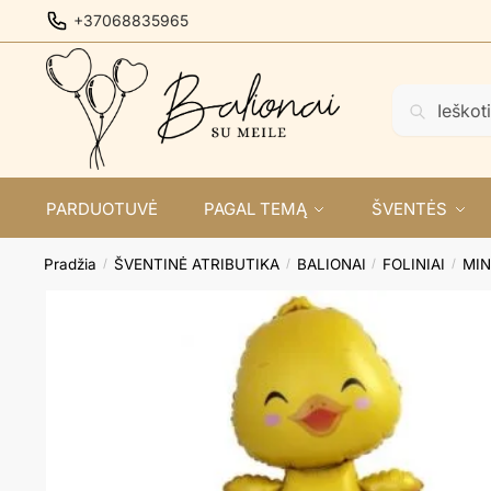
Skip
Skip
+37068835965
to
to
navigation
content
Ieškoti:
Ieškoti
PARDUOTUVĖ
PAGAL TEMĄ
ŠVENTĖS
Pradžia
ŠVENTINĖ ATRIBUTIKA
BALIONAI
FOLINIAI
MIN
/
/
/
/