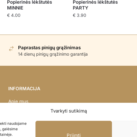
Popierinės lėkštutės
Popierinės lėkštutės
MINNIE
PARTY
€
4.00
€
3.90
Paprastas pinigų grąžinimas
14 dienų pinigų grąžinimo garantija
INFORMACIJA
Apie mus
Didmena
Tvarkyti sutikimą
Darbų portfolio
asiekti naudojame
Privatumo politika
s, galėsime
Parduotuvės politika
tainėje.
Priimti