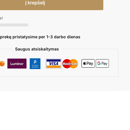
Į krepšelį
e!
 prekę pristatysime per 1-3 darbo dienas
Saugus atsiskaitymas