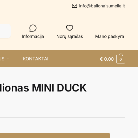
info@balionaisumeile.lt
Informacija
Norų sąrašas
Mano paskyra
US
KONTAKTAI
€
0.00
0
alionas MINI DUCK