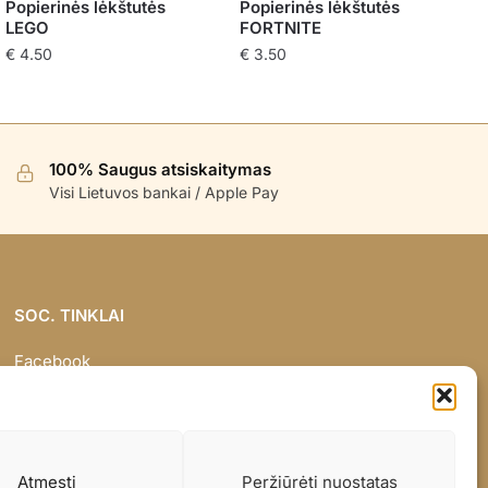
Popierinės lėkštutės
Popierinės lėkštutės
LEGO
FORTNITE
€
4.50
€
3.50
100% Saugus atsiskaitymas
Visi Lietuvos bankai / Apple Pay
SOC. TINKLAI
Facebook
Instagram
Atmesti
Peržiūrėti nuostatas