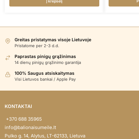
Į krepšelį
P
Greitas pristatymas visoje Lietuvoje
Pristatome per 2-3 d.d.
Paprastas pinigų grąžinimas
14 dienų pinigų grąžinimo garantija
100% Saugus atsiskaitymas
Visi Lietuvos bankai / Apple Pay
KONTAKTAI
+370 688 35965
info@balionaisumeile.lt
Pulko g. 14, Alytus, LT-62133, Lietuva