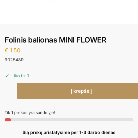
Folinis balionas MINI FLOWER
€
1.50
902548R
Liko tik 1
produkto
Į krepšelį
kiekis:
Folinis
balionas
Tik 1 prekės yra sandelyje!
MINI
FLOWER
Šią prekę pristatysime per 1-3 darbo dienas