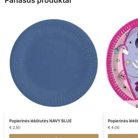
Panašūs produktai
Š
Popierinės lėkštutės NAVY BLUE
Popierinės lėk
€
2.50
€
4.00