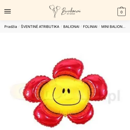
Skip
Skip
to
to
0
navigation
content
Pradžia
ŠVENTINĖ ATRIBUTIKA
BALIONAI
FOLINIAI
MINI BALIONAI
/
/
/
/