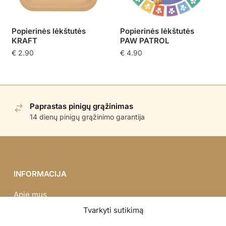
Popierinės lėkštutės
Popierinės lėkštutės
KRAFT
PAW PATROL
€
2.90
€
4.90
Paprastas pinigų grąžinimas
14 dienų pinigų grąžinimo garantija
INFORMACIJA
Apie mus
Didmena
Tvarkyti sutikimą
Darbų portfolio