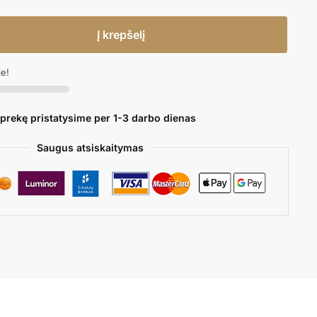
Į krepšelį
je!
 prekę pristatysime per 1-3 darbo dienas
Saugus atsiskaitymas