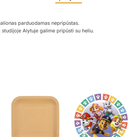
Balionas parduodamas nepripūstas.
udijoje Alytuje galime pripūsti su heliu.