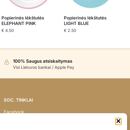
Popierinės lėkštutės
Popierinės lėkštutės
ELEPHANT PINK
LIGHT BLUE
€
4.50
€
2.50
100% Saugus atsiskaitymas
Visi Lietuvos bankai / Apple Pay
SOC. TINKLAI
Facebook
Instagram