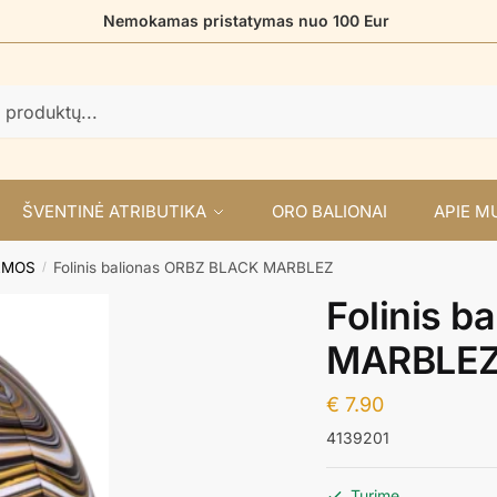
Nemokamas pristatymas nuo 100 Eur
ŠVENTINĖ ATRIBUTIKA
ORO BALIONAI
APIE M
RMOS
Folinis balionas ORBZ BLACK MARBLEZ
/
Folinis 
MARBLE
€
7.90
4139201
Turime