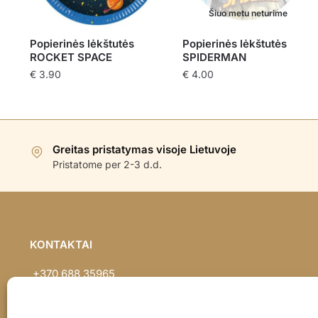
Šiuo metu neturime
Popierinės lėkštutės
Popierinės lėkštutės
ROCKET SPACE
SPIDERMAN
€
3.90
€
4.00
Greitas pristatymas visoje Lietuvoje
Pristatome per 2-3 d.d.
KONTAKTAI
+370 688 35965
info@balionaisumeile.lt
Pulko g. 14, Alytus, LT-62133, Lietuva