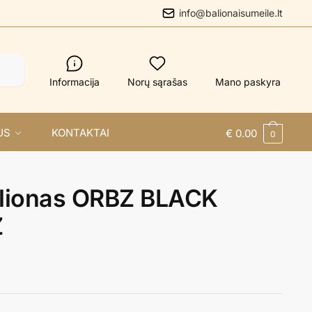
info@balionaisumeile.lt
Informacija
Norų sąrašas
Mano paskyra
US
KONTAKTAI
€
0.00
0
balionas ORBZ BLACK
Z