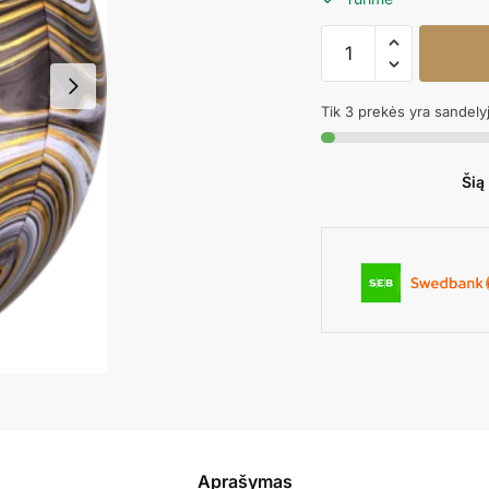
produkto
kiekis:
Folinis
Tik 3 prekės yra sandely
balionas
ORBZ
BLACK
Šią
MARBLEZ
Aprašymas