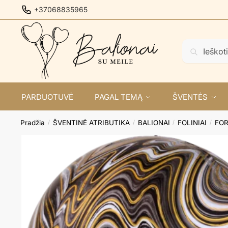
Skip
Skip
+37068835965
to
to
navigation
content
Ieškoti:
Ieškoti
PARDUOTUVĖ
PAGAL TEMĄ
ŠVENTĖS
Pradžia
ŠVENTINĖ ATRIBUTIKA
BALIONAI
FOLINIAI
FO
/
/
/
/