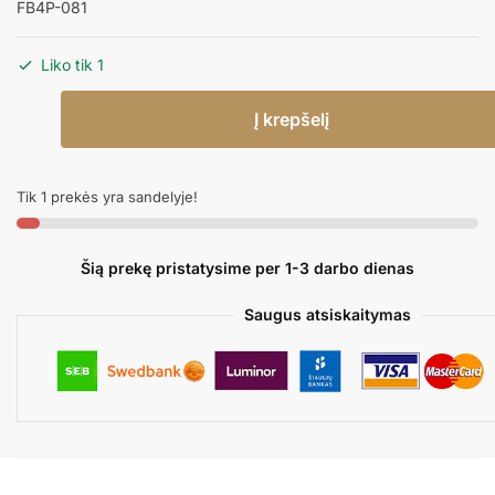
FB4P-081
Liko tik 1
produkto
Į krepšelį
kiekis:
Folinis
balionas
Tik 1 prekės yra sandelyje!
PARTY
PINK
Šią prekę pristatysime per 1-3 darbo dienas
Saugus atsiskaitymas