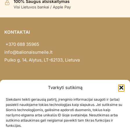
100% Saugus atsiskaitymas
Visi Lietuvos bankai / Apple Pay
KONTAKTAI
+370 688 35965
info@balionaisumeile.lt
Pulko g. 14, Alytus, LT-62133, Lietuva
INFORMACIJA
Tvarkyti sutikimą
Apie mus
Siekdami teikti geriausią patirtį, įrenginio informacijai saugoti ir (arba)
Didmena
pasiekti naudojame tokias technologijas kaip slapukus. Jei sutiksime su
šiomis technologijomis, galėsime apdoroti duomenis, tokius kaip
Darbų portfolio
naršymo elgsena arba unikalūs ID šioje svetainėje. Nesutikimas arba
Privatumo politika
sutikimo atšaukimas gali neigiamai paveikti tam tikras funkcijas ir
funkcijas.
Parduotuvės politika