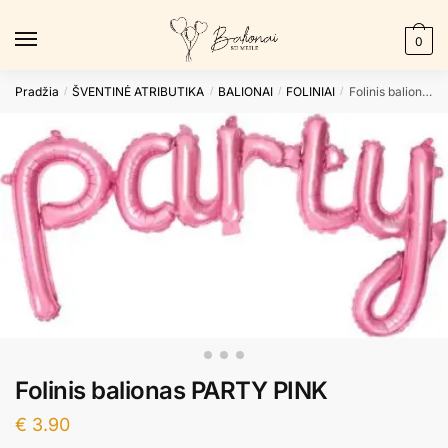
Skip
Skip
to
to
0
navigation
content
Pradžia
ŠVENTINĖ ATRIBUTIKA
BALIONAI
FOLINIAI
Folinis balionas PARTY PINK
/
/
/
/
Folinis balionas PARTY PINK
€
3.90