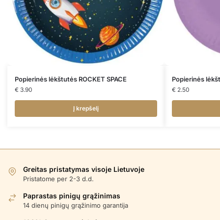
Popierinės lėkštutės ROCKET SPACE
Popierinės lėk
€
3.90
€
2.50
Į krepšelį
Greitas pristatymas visoje Lietuvoje
Pristatome per 2-3 d.d.
Paprastas pinigų grąžinimas
14 dienų pinigų grąžinimo garantija