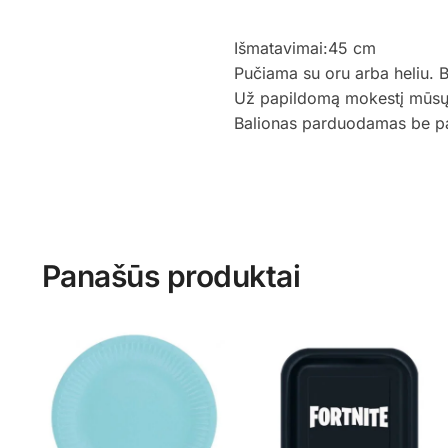
Išmatavimai:45 cm
Pučiama su oru arba heliu. 
Už papildomą mokestį mūsų st
Balionas parduodamas be p
Panašūs produktai