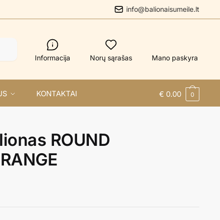
info@balionaisumeile.lt
Informacija
Norų sąrašas
Mano paskyra
US
KONTAKTAI
€
0.00
0
balionas ROUND
ORANGE