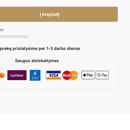
Į krepšelį
je!
 prekę pristatysime per 1-3 darbo dienas
Saugus atsiskaitymas