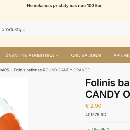
Nemokamas pristatymas nuo 100 Eur
ŠVENTINĖ ATRIBUTIKA
ORO BALIONAI
APIE M
RMOS
Folinis balionas ROUND CANDY ORANGE
/
Folinis 
CANDY 
€
2.90
401576 RD
Liko tik 2