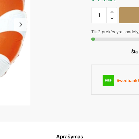
produkto
kiekis:
Folinis
Tik 2 prekės yra sandely
balionas
ROUND
CANDY
Šią
ORANGE
Aprašymas