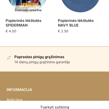
Šiuo metu neturime
Popierinės lėkštutės
Popierinės lėkštutės
SPIDERMAN
NAVY BLUE
€
4.00
€
2.50
Paprastas pinigų grąžinimas
14 dienų pinigų grąžinimo garantija
INFORMACIJA
Apie mus
Didmena
Tvarkyti sutikimą