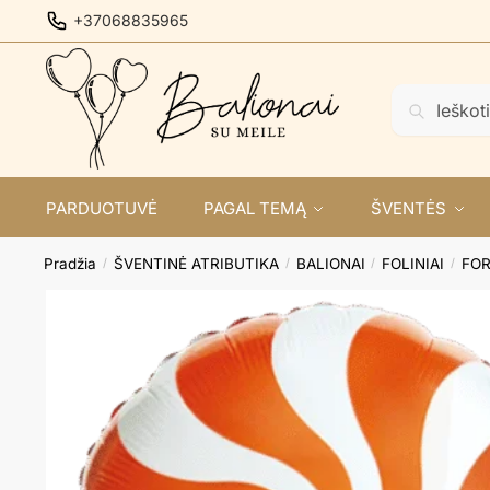
Skip
Skip
+37068835965
to
to
navigation
content
Ieškoti:
Ieškoti
PARDUOTUVĖ
PAGAL TEMĄ
ŠVENTĖS
Pradžia
ŠVENTINĖ ATRIBUTIKA
BALIONAI
FOLINIAI
FO
/
/
/
/