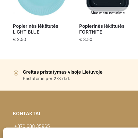
Šiuo metu neturime
Popierinės lėkštutės
Popierinės lėkštutės
LIGHT BLUE
FORTNITE
€
2.50
€
3.50
Greitas pristatymas visoje Lietuvoje
Pristatome per 2-3 d.d.
KONTAKTAI
+370 688 35965
info@balionaisumeile.lt