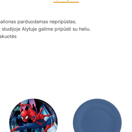
Balionas parduodamas nepripūstas.
udijoje Alytuje galime pripūsti su heliu.
akuotės