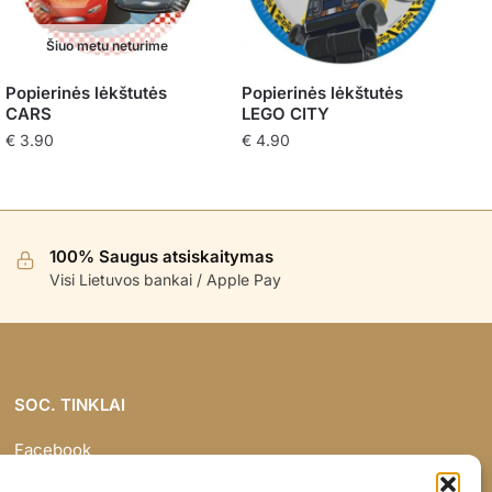
Šiuo metu neturime
Popierinės lėkštutės
Popierinės lėkštutės
CARS
LEGO CITY
€
3.90
€
4.90
100% Saugus atsiskaitymas
Visi Lietuvos bankai / Apple Pay
SOC. TINKLAI
Facebook
Instagram