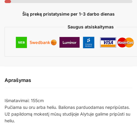
DELIVERY
IT'S
Šią prekę pristatysime per 1-3 darbo dienas
A
GIRL
Saugus atsiskaitymas
Aprašymas
Išmatavimai: 155cm
Pučiama su oru arba heliu. Balionas parduodamas nepripūstas.
Už papildomą mokestį mūsų studijoje Alytuje galime pripūsti su
heliu.