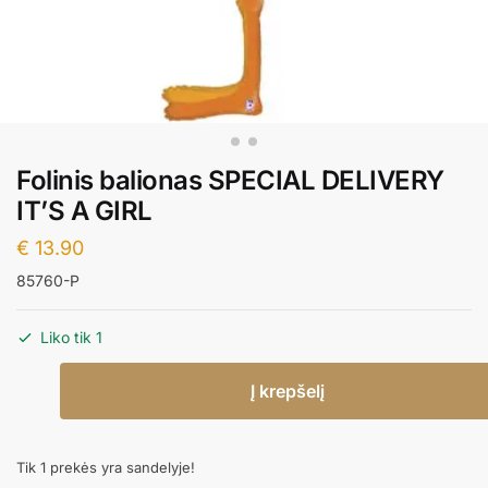
Folinis balionas SPECIAL DELIVERY
IT’S A GIRL
€
13.90
85760-P
Liko tik 1
produkto
Į krepšelį
kiekis:
Folinis
balionas
Tik 1 prekės yra sandelyje!
SPECIAL