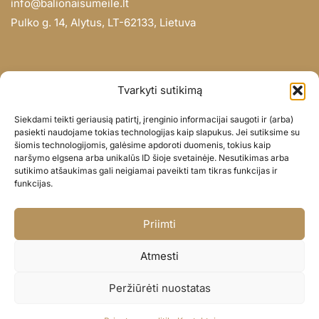
info@balionaisumeile.lt
Pulko g. 14, Alytus, LT-62133, Lietuva
INFORMACIJA
Tvarkyti sutikimą
Apie mus
Siekdami teikti geriausią patirtį, įrenginio informacijai saugoti ir (arba)
Didmena
pasiekti naudojame tokias technologijas kaip slapukus. Jei sutiksime su
šiomis technologijomis, galėsime apdoroti duomenis, tokius kaip
Darbų portfolio
naršymo elgsena arba unikalūs ID šioje svetainėje. Nesutikimas arba
Privatumo politika
sutikimo atšaukimas gali neigiamai paveikti tam tikras funkcijas ir
funkcijas.
Parduotuvės politika
SOC. TINKLAI
Priimti
Facebook
Atmesti
Instagram
Peržiūrėti nuostatas
© BALIONAISUMEILE 2024