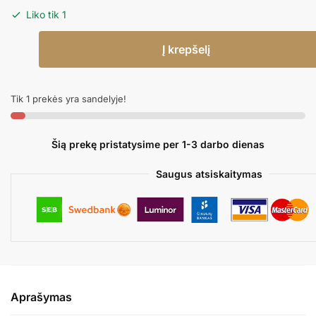
Liko tik 1
produkto
Į krepšelį
kiekis:
Folinis
balionas
Tik 1 prekės yra sandelyje!
SU
GIMIMO
DIENA
Šią prekę pristatysime per 1-3 darbo dienas
/
ŠYPSENĖLĖ
Saugus atsiskaitymas
Aprašymas