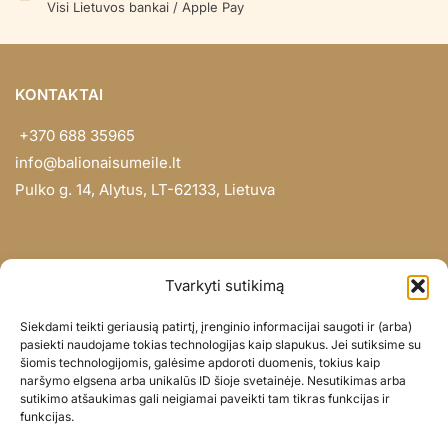
Visi Lietuvos bankai / Apple Pay
KONTAKTAI
+370 688 35965
info@balionaisumeile.lt
Pulko g. 14, Alytus, LT-62133, Lietuva
INFORMACIJA
Tvarkyti sutikimą
Apie mus
Siekdami teikti geriausią patirtį, įrenginio informacijai saugoti ir (arba)
Didmena
pasiekti naudojame tokias technologijas kaip slapukus. Jei sutiksime su
šiomis technologijomis, galėsime apdoroti duomenis, tokius kaip
Darbų portfolio
naršymo elgsena arba unikalūs ID šioje svetainėje. Nesutikimas arba
Privatumo politika
sutikimo atšaukimas gali neigiamai paveikti tam tikras funkcijas ir
funkcijas.
Parduotuvės politika