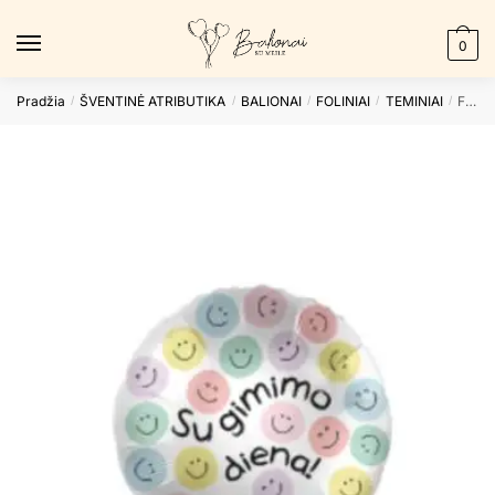
Skip
Skip
to
to
0
navigation
content
Pradžia
ŠVENTINĖ ATRIBUTIKA
BALIONAI
FOLINIAI
TEMINIAI
Folinis balionas SU GIMIMO DIENA / ŠYPSENĖLĖ
/
/
/
/
/