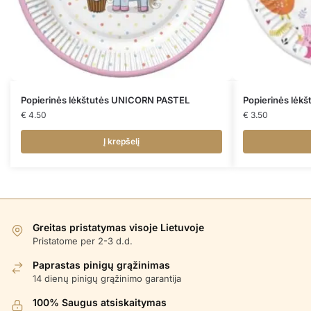
Popierinės lėkštutės UNICORN PASTEL
Popierinės lė
€
4.50
€
3.50
Į krepšelį
Greitas pristatymas visoje Lietuvoje
Pristatome per 2-3 d.d.
Paprastas pinigų grąžinimas
14 dienų pinigų grąžinimo garantija
100% Saugus atsiskaitymas