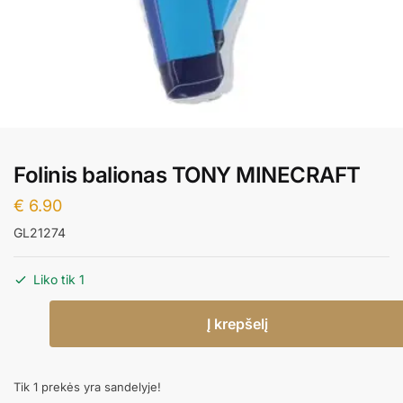
Folinis balionas TONY MINECRAFT
€
6.90
GL21274
Liko tik 1
produkto
Į krepšelį
kiekis:
Folinis
balionas
Tik 1 prekės yra sandelyje!
TONY