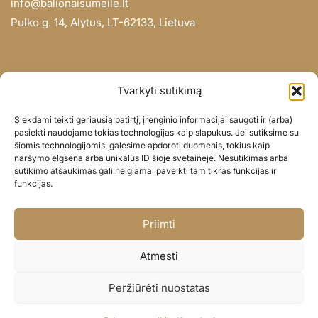
info@balionaisumeile.lt
Pulko g. 14, Alytus, LT-62133, Lietuva
INFORMACIJA
Tvarkyti sutikimą
Apie mus
Siekdami teikti geriausią patirtį, įrenginio informacijai saugoti ir (arba)
Didmena
pasiekti naudojame tokias technologijas kaip slapukus. Jei sutiksime su
šiomis technologijomis, galėsime apdoroti duomenis, tokius kaip
Darbų portfolio
naršymo elgsena arba unikalūs ID šioje svetainėje. Nesutikimas arba
Privatumo politika
sutikimo atšaukimas gali neigiamai paveikti tam tikras funkcijas ir
funkcijas.
Parduotuvės politika
SOC. TINKLAI
Priimti
Facebook
Atmesti
Instagram
Peržiūrėti nuostatas
© BALIONAISUMEILE 2024