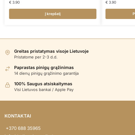
€
3.90
€
3.90
Į krepšelį
P
Greitas pristatymas visoje Lietuvoje
Pristatome per 2-3 d.d.
Paprastas pinigų grąžinimas
14 dienų pinigų grąžinimo garantija
100% Saugus atsiskaitymas
Visi Lietuvos bankai / Apple Pay
KONTAKTAI
+370 688 35965