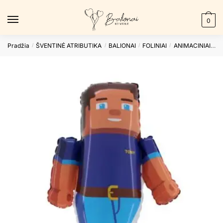
Skip
Skip
to
to
0
navigation
content
Pradžia
ŠVENTINĖ ATRIBUTIKA
BALIONAI
FOLINIAI
ANIMACINIAI
F
/
/
/
/