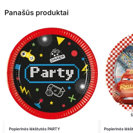
Panašūs produktai
Š
Popierinės lėkštutės PARTY
Popierinės lėk