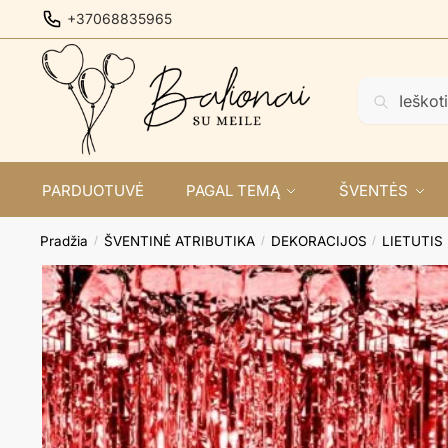
Skip
Skip
+37068835965
to
to
navigation
content
Ieškoti:
Ieškoti
PARDUOTUVĖ
PAGAL TEMĄ
ŠVENTĖS
Pradžia
ŠVENTINĖ ATRIBUTIKA
DEKORACIJOS
LIETUTIS
/
/
/