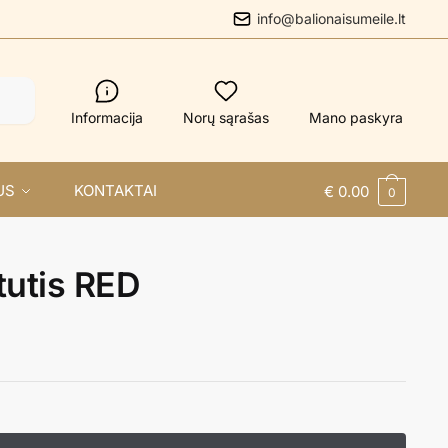
info@balionaisumeile.lt
Informacija
Norų sąrašas
Mano paskyra
US
KONTAKTAI
€
0.00
0
etutis RED