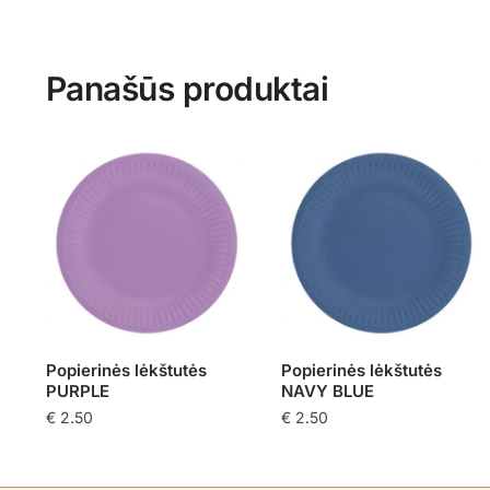
Panašūs produktai
Popierinės lėkštutės
Popierinės lėkštutės
PURPLE
NAVY BLUE
€
2.50
€
2.50