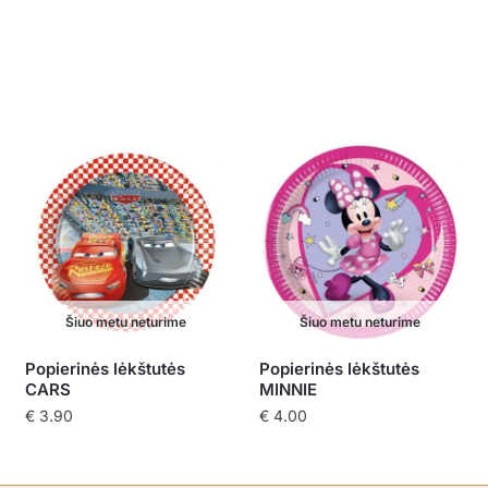
Šiuo metu neturime
Šiuo metu neturime
Popierinės lėkštutės
Popierinės lėkštutės
CARS
MINNIE
€
3.90
€
4.00