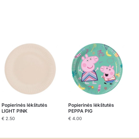
Popierinės lėkštutės
Popierinės lėkštutės
LIGHT PINK
PEPPA PIG
€
2.50
€
4.00