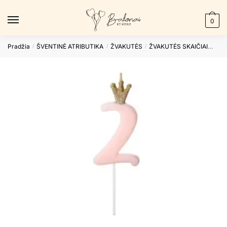
Skip
Skip
to
to
0
navigation
content
Pradžia
ŠVENTINĖ ATRIBUTIKA
ŽVAKUTĖS
ŽVAKUTĖS SKAIČIAI
Gimt
/
/
/