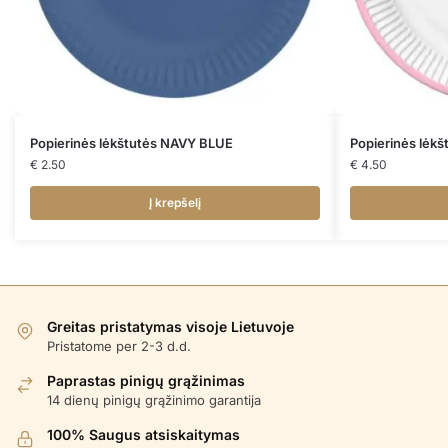
Popierinės lėkštutės NAVY BLUE
Popierinės lėk
€
2.50
€
4.50
Į krepšelį
Greitas pristatymas visoje Lietuvoje
Pristatome per 2-3 d.d.
Paprastas pinigų grąžinimas
14 dienų pinigų grąžinimo garantija
100% Saugus atsiskaitymas