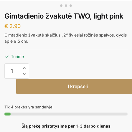
Gimtadienio žvakutė TWO, light pink
€
2.90
Gimtadienio žvakutė skaičius „2“ šviesiai rožinės spalvos, dydis
apie 9,5 cm.
Turime
produkto
kiekis:
Gimtadienio
Į krepšelį
žvakutė
TWO,
light
Tik 4 prekės yra sandelyje!
pink
Šią prekę pristatysime per 1-3 darbo dienas