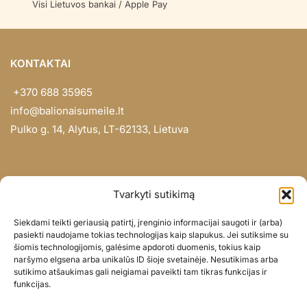
Visi Lietuvos bankai / Apple Pay
KONTAKTAI
+370 688 35965
info@balionaisumeile.lt
Pulko g. 14, Alytus, LT-62133, Lietuva
INFORMACIJA
Tvarkyti sutikimą
Apie mus
Siekdami teikti geriausią patirtį, įrenginio informacijai saugoti ir (arba)
Didmena
pasiekti naudojame tokias technologijas kaip slapukus. Jei sutiksime su
šiomis technologijomis, galėsime apdoroti duomenis, tokius kaip
Darbų portfolio
naršymo elgsena arba unikalūs ID šioje svetainėje. Nesutikimas arba
Privatumo politika
sutikimo atšaukimas gali neigiamai paveikti tam tikras funkcijas ir
funkcijas.
Parduotuvės politika